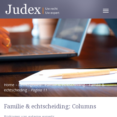
Toggl
menu
Home
»
Rechtsgebied
»
Familie & echtscheiding
»
Familie &
echtscheiding
»
Pagina 11
Familie & echtscheiding: Columns
Bijdragen van externe experts