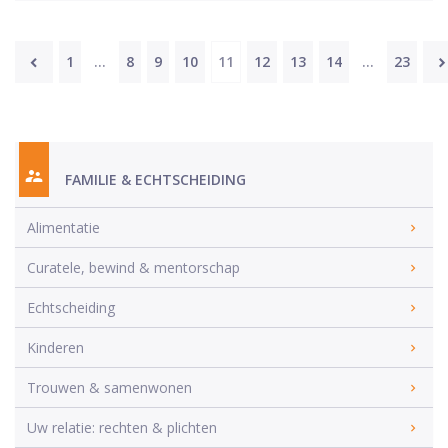
1
…
8
9
10
11
12
13
14
…
23
FAMILIE & ECHTSCHEIDING
Alimentatie
Curatele, bewind & mentorschap
Echtscheiding
Kinderen
Trouwen & samenwonen
Uw relatie: rechten & plichten