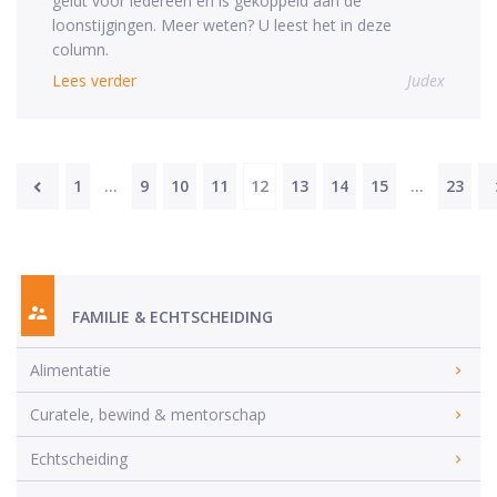
geldt voor iedereen en is gekoppeld aan de
loonstijgingen. Meer weten? U leest het in deze
column.
Lees verder
Judex
1
…
9
10
11
12
13
14
15
…
23
FAMILIE & ECHTSCHEIDING
Alimentatie
Curatele, bewind & mentorschap
Echtscheiding