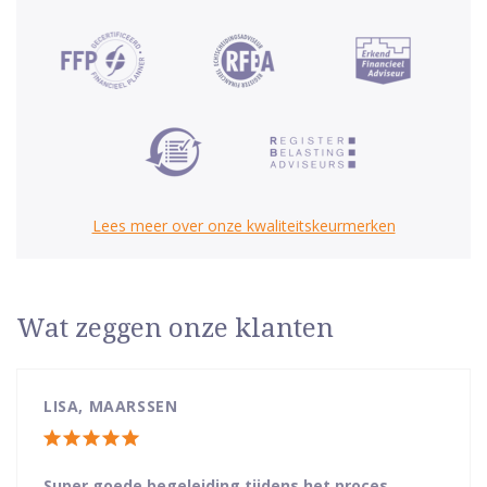
Lees meer over onze kwaliteitskeurmerken
Wat zeggen onze klanten
LISA, MAARSSEN
Totale
waardering:
Super goede begeleiding tijdens het proces