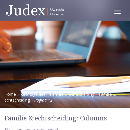
Toggl
menu
Home
»
Rechtsgebied
»
Familie & echtscheiding
»
Familie &
echtscheiding
»
Pagina 12
Familie & echtscheiding: Columns
Bijdragen van externe experts