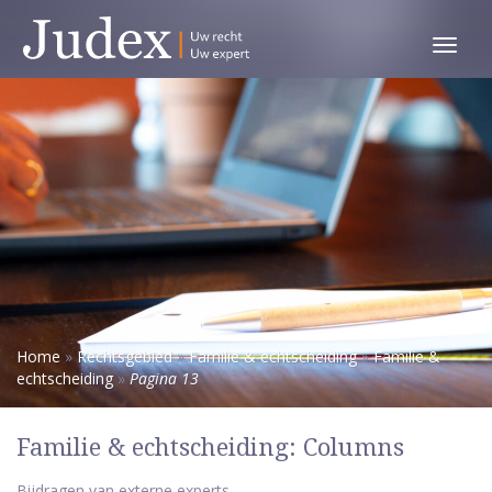
Toggl
menu
Home
»
Rechtsgebied
»
Familie & echtscheiding
»
Familie &
echtscheiding
»
Pagina 13
Familie & echtscheiding: Columns
Bijdragen van externe experts