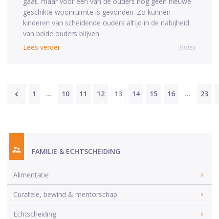
gaat, maar voor een van de ouders nog geen nieuwe
geschikte woonruimte is gevonden. Zo kunnen
kinderen van scheidende ouders altijd in de nabijheid
van beide ouders blijven.
Lees verder
Judex
1
…
10
11
12
13
14
15
16
…
23
FAMILIE & ECHTSCHEIDING
Alimentatie
Curatele, bewind & mentorschap
Echtscheiding