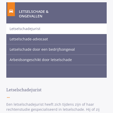
LETSELSCHADE &
ONGEVALLEN
Letselschadejurist
Letselschade-advocaat
Letselschade door een bedrijfsongeval
Arbeidsongeschikt door letselschade
Letselschadejurist
Een letselschadejurist heeft zich tijdens zijn of haar
rechtenstudie gespecialiseerd in letselschade. Hij of zij