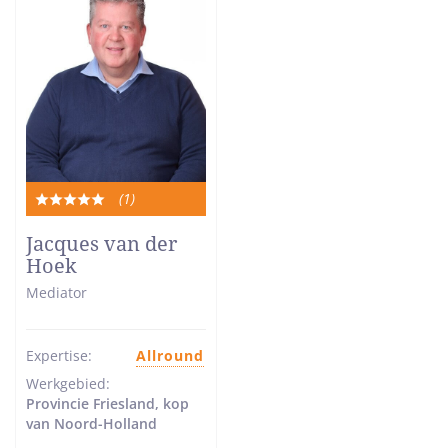
(1
)
Totale
waardering:
Jacques van der
5
Hoek
van
Mediator
5
sterren
Expertise:
Allround
Werkgebied:
Provincie Friesland, kop
van Noord-Holland