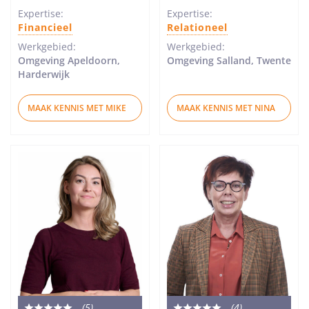
sterren
sterren
Expertise:
Expertise:
Financieel
Relationeel
Werkgebied:
Werkgebied:
Omgeving Apeldoorn,
Omgeving Salland, Twente
Harderwijk
MAAK KENNIS MET MIKE
MAAK KENNIS MET NINA
(5
)
(4
)