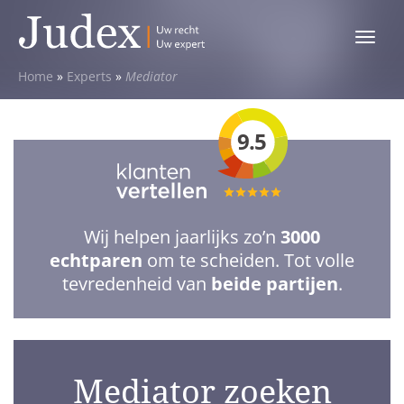
Toggle
menu
Home
»
Experts
»
Mediator
9.5
Totale
waardering:
Wij helpen jaarlijks zo’n
3000
5
echtparen
om te scheiden. Tot volle
van
tevredenheid van
beide partijen
.
5
sterren
Mediator zoeken