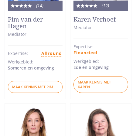
(14
)
(12
)
Totale
Totale
waardering:
waardering:
Pim van der
Karen Verhoef
5
5
Hagen
Mediator
van
van
Mediator
5
5
sterren
sterren
Expertise:
Financieel
Expertise:
Allround
Werkgebied:
Werkgebied:
Ede en omgeving
Someren en omgeving
MAAK KENNIS MET
MAAK KENNIS MET PIM
KAREN