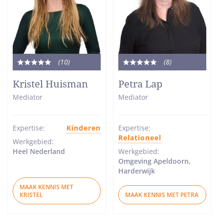
(10
)
(8
)
Totale
Totale
waardering:
waardering:
Kristel Huisman
Petra Lap
5
5
Mediator
Mediator
van
van
5
5
sterren
sterren
Expertise:
Kinderen
Expertise:
Relationeel
Werkgebied:
Heel Nederland
Werkgebied:
Omgeving Apeldoorn,
Harderwijk
MAAK KENNIS MET
KRISTEL
MAAK KENNIS MET PETRA