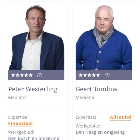
(7
)
(7
)
Totale
Totale
waardering:
waardering:
Peter Westerling
Geert Tomlow
5
5
Mediator
Mediator
van
van
5
5
sterren
sterren
Expertise:
Expertise:
Allround
Financieel
Werkgebied:
Werkgebied:
Den Haag en omgeving
Den Bosch en omgeving