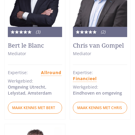
(3
)
(2
)
Totale
Totale
waardering:
waardering:
Bert le Blanc
Chris van Gompel
5
5
Mediator
Mediator
van
van
5
5
sterren
sterren
Expertise:
Allround
Expertise:
Financieel
Werkgebied:
Omgeving Utrecht,
Werkgebied:
Lelystad, Amsterdam
Eindhoven en omgeving
MAAK KENNIS MET BERT
MAAK KENNIS MET CHRIS