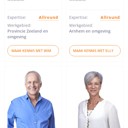
van
van
5
5
sterren
sterren
Expertise:
Allround
Expertise:
Allround
Werkgebied:
Werkgebied:
Provincie Zeeland en
Arnhem en omgeving
omgeving
MAAK KENNIS MET WIM
MAAK KENNIS MET ELLY