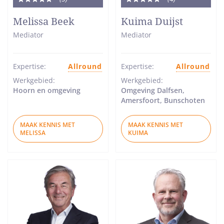
Totale
Totale
waardering:
waardering:
Melissa Beek
Kuima Duijst
5
5
Mediator
Mediator
van
van
5
5
sterren
sterren
Expertise:
Allround
Expertise:
Allround
Werkgebied:
Werkgebied:
Hoorn en omgeving
Omgeving Dalfsen,
Amersfoort, Bunschoten
MAAK KENNIS MET
MAAK KENNIS MET
MELISSA
KUIMA