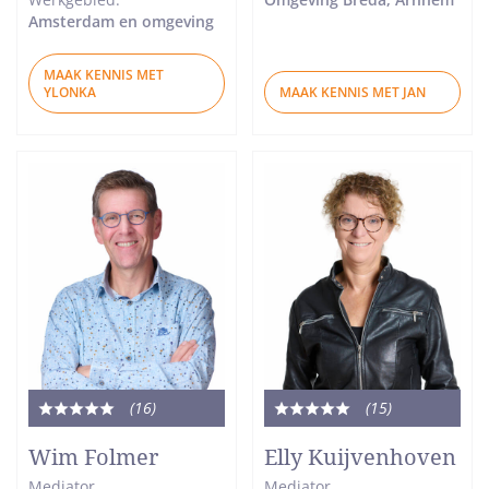
Amsterdam en omgeving
MAAK KENNIS MET
YLONKA
MAAK KENNIS MET JAN
(16
)
(15
)
Totale
Totale
waardering:
waardering:
Wim Folmer
Elly Kuijvenhoven
5
5
Mediator
Mediator