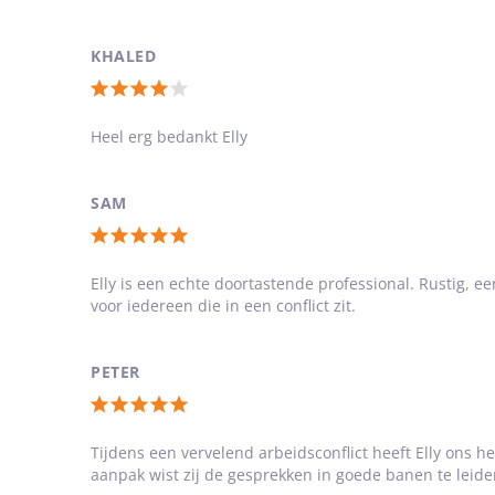
5
sterren
KHALED
Totale
waardering:
Heel erg bedankt Elly
4
van
SAM
5
Totale
sterren
waardering:
Elly is een echte doortastende professional. Rustig, e
voor iedereen die in een conflict zit.
5
van
5
PETER
sterren
Totale
waardering:
Tijdens een vervelend arbeidsconflict heeft Elly ons h
aanpak wist zij de gesprekken in goede banen te leide
5