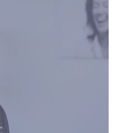
k overzicht in wat er geregeld moet worden.
tatie, en de verdeling van het vermogen. Ik
ie situatie.
cht voor alle partijen. Of je nu snel
idee van scheiden – ik stem mijn begeleiding
ijk
anzelfsprekend lijkt. Het mooiste moment is
ig met elkaar in gesprek gaan en samen
erzijds respect.
eo
minstens zo waardevol. Daar zet ik mij met
 ga ik bijvoorbeeld wadlopen – ik hoop dat ze
 achter mijn weefgetouw: daar vind ik rust en