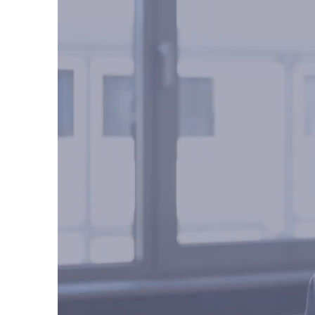
Tijdens 
Denk aan
werk met
Ik sta b
duidelij
daarop a
Waar ik
Ik maak 
wanneer
verder k
Goede af
hart en z
In het k
In mijn 
net zo e
ruimte 