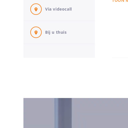
TOON 
tot mijn
Vanuit m
Via videocall
opgebou
voor em
Bij u thuis
Mijn on
“Oo
rui
Mijn kra
het oog 
afsprak
Kinderen
scheidin
te maken
Jullie w