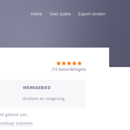
Home
Over Judex
Expert vinden
Totale
(15
beoordelingen
)
waardering:
5
van
WERKGEBIED
5
Arnhem en omgeving
sterren
et gebied van:
teedbaar inkomen