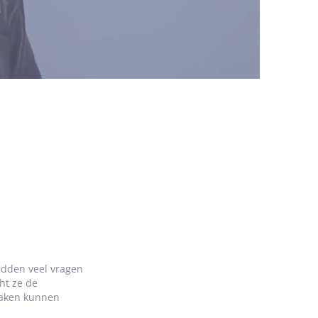
ft, zowel in mijn werk als daarbuiten.
mte voor oplossingen die echt
adden veel vragen
ht ze de
raken kunnen