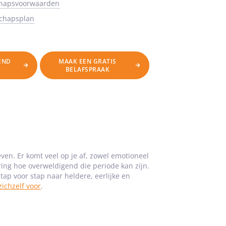
chapsvoorwaarden
schapsplan
VEND
MAAK EEN GRATIS
BELAFSPRAAK
ven. Er komt veel op je af, zowel emotioneel
aring hoe overweldigend die periode kan zijn.
stap voor stap naar heldere, eerlijke en
zichzelf voor
.
n eigen scheiding, waarin ik samen met mijn
n zo’n proces te ondersteunen. Dat leidde