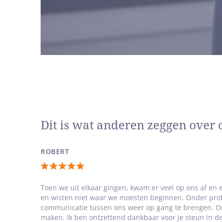
Mensen b
Elly Kui
“Al
klo
Werkge
Gelderla
Dit is wat anderen zeggen over 
Utrecht:
ROBERT
Totale
waardering:
Toen we uit elkaar gingen, kwam er veel op ons af en
en wisten niet waar we moesten beginnen. Onder profe
5
communicatie tussen ons weer op gang te brengen. O
van
maken. Ik ben ontzettend dankbaar voor je steun in de