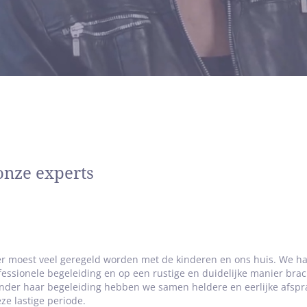
ijstaan op een natuurlijke, menselijke manier – dát is wat mij drij
jvenhoven:
s je oog hebt voor ieders verhaal, ontstaat er rui
ppen.”
bied
nd: Gehele provincie
onze experts
 Amersfoort
 er moest veel geregeld worden met de kinderen en ons huis. We h
ssionele begeleiding en op een rustige en duidelijke manier brac
nder haar begeleiding hebben we samen heldere en eerlijke afsp
ze lastige periode.