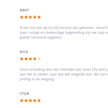
van
5
BART
sterren
Totale
waardering:
Ik ben blij dat we bij Elly terecht zijn gekomen. Vanaf
haar rustige en deskundige begeleiding zijn we stap vo
5
goede harmonie opgelost.
van
5
RICK
sterren
Totale
waardering:
Onze scheiding was een moeilijke tijd, maar Elly wist 
aan het te zoeken naar wat wél mogelijk was. We zijn
4
prettig in de omgang.
van
5
STIJN
sterren
Totale