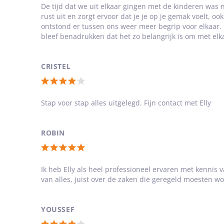
waardering:
De tijd dat we uit elkaar gingen met de kinderen was na
rust uit en zorgt ervoor dat je je op je gemak voelt,
5
ontstond er tussen ons weer meer begrip voor elkaar. 
van
bleef benadrukken dat het zo belangrijk is om met elkaa
5
sterren
CRISTEL
Totale
waardering:
Stap voor stap alles uitgelegd. Fijn contact met Elly
4
van
ROBIN
5
Totale
sterren
waardering:
Ik heb Elly als heel professioneel ervaren met kennis 
van alles, juist over de zaken die geregeld moesten wo
5
van
5
YOUSSEF
sterren