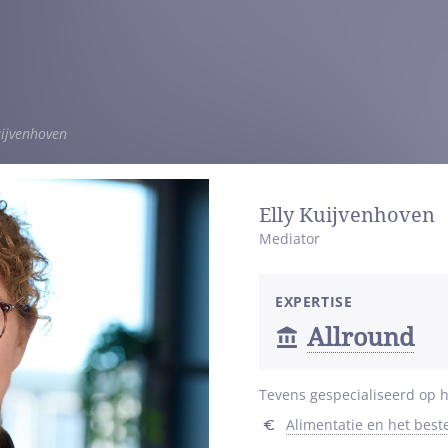
uijvenhoven
Elly Kuijvenhoven
Mediator
EXPERTISE
Allround
Tevens gespecialiseerd op h
Alimentatie en het bes