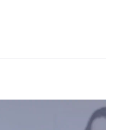
 in een kwetsbare periode écht bij te staan.
nis van sociaal-juridische wetgeving
et mijn sociale betrokkenheid en aandacht
ossingen komen – zolang er
e aan emoties, zonder het praktische doel uit
ar om het vinden van reële en duurzame
eid ik kinderen actief tijdens het
dit om als ouders betere en bewuster keuzes