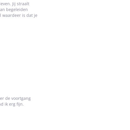
ven. Jij straalt
 van begeleiden
l waardeer is dat je
ver de voortgang
 ik erg fijn.