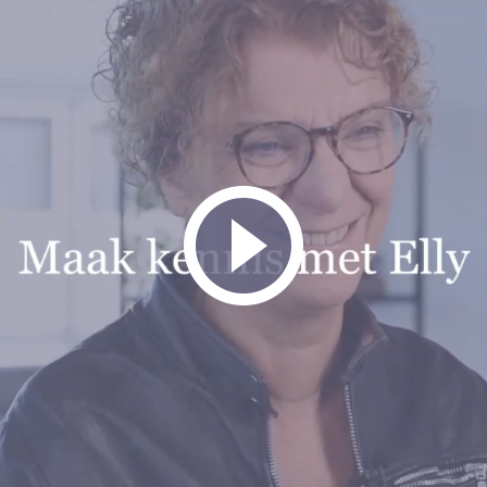
het kennismakingsgesprek luister ik naar jullie verhaal en breng i
 het ouderschapsplan, de financiële afspraken, de woning, alimen
 een duidelijk stappenplan en zorg voor een tempo dat past bij jull
ekend om mijn praktische aanpak, gecombineerd met oprechte aanda
kheid zoekt of juist eerst ruimte nodig hebt om te wennen aan het 
f.
Bek
 mij sterk voor maak
mij sterk voor samenwerking, ook als die in eerste instantie niet v
 mensen, die elkaar eerst nauwelijks konden aankijken, weer rust
unnen – als ouders, als ex-partners of gewoon als mensen met wed
vid
spraken zijn belangrijk, maar het herstel van de communicatie is 
iel voor in.
ort iets persoonlijks
vrije tijd trek ik graag de natuur in. Samen met mijn kleinkinderen
nthousiast worden over de natuur als ik. Ook ben ik creatief bezig
om mijn hoofd leeg te maken.