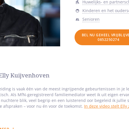
Huwelijks- en partners
Kinderen en het ouder
Senioren
BEL NU GEHEEL VRIJBLIJ
0852250274
Elly Kuijvenhoven
iding is vaak één van de meest ingrijpende gebeurtenissen in je le
tisch. Als MfN-geregistreerd familiemediator weet ik uit eigen erv
nuchtere blik, veel begrip en een luisterend oor begeleid ik jullie 
e afspraken – voor nu én voor de toekomst.
In deze video stelt Elly 
rk is ontstaan vanuit een diepe wens om mensen te helpen. Na mij
n een nieuw evenwicht moest vinden, groeide de wens om anderen i