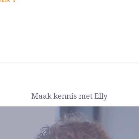
MEER
 specialisatie in mediation. Het gaf mij de mogelijkheid om mensen
ijn eerdere werk in de zorg- en verzekeringssector heb ik veel ken
wd. Die neem ik nu mee in mijn rol als mediator, gecombineerd m
otionele processen.
derscheidende factor
k in lastige tijden kunnen mensen samen tot opl
mte is om echt naar elkaar te luisteren.”
cht ligt in de balans tussen daadkracht en empathie. Ik geef ruimt
te verliezen. Mediation draait bij mij niet om ‘gelijk krijgen’, ma
en.
Maak kennis met Elly
 hebben hierbij altijd mijn extra aandacht. Als KIES-mediator begel
gstraject, zodat ook zij hun stem kunnen laten horen. Vaak helpt 
 die echt in het belang van het kind zijn.
illen scheiden, wat nu?