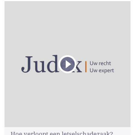
Hoe verloopt een letselschadezaak?