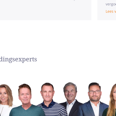
vergo
Lees 
dingsexperts