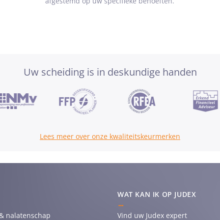
afgestemd op uw specifieke behoeften.
Uw scheiding is in deskundige handen
Lees meer over onze kwaliteitskeurmerken
WAT KAN IK OP JUDEX
 & nalatenschap
Vind uw Judex expert