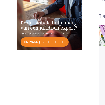
La
Professionele hulp nodig
van een juridisch expert?
Vul vrijblijvend ons contactformulier in
ONTVANG JURIDISCHE HULP