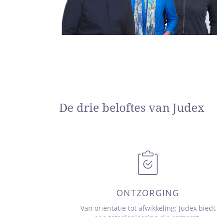
De drie beloftes van Judex
ONTZORGING
Van oriëntatie tot afwikkeling: Judex biedt