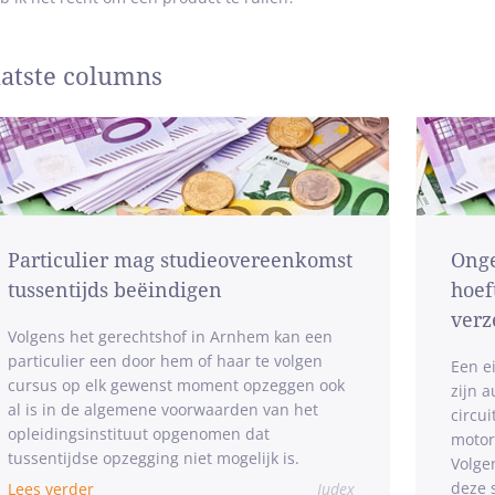
atste columns
Particulier mag studieovereenkomst
Onge
tussentijds beëindigen
hoef
verz
Volgens het gerechtshof in Arnhem kan een
particulier een door hem of haar te volgen
Een e
cursus op elk gewenst moment opzeggen ook
zijn 
al is in de algemene voorwaarden van het
circu
opleidingsinstituut opgenomen dat
motor-
tussentijdse opzegging niet mogelijk is.
Volge
deze 
Lees verder
Judex