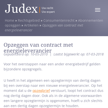
Toggle
menu
Home
»
Rechtsgebied
»
Consumentenrecht
»
Abonnementen
opzeggen
»
Artikelen
»
Opzeggen van contract met
energieleverancier
Opzeggen van contract met
energieleverancier
Gepubliceerd op: 10-05-2010
|
Laatst bijgewerkt op: 07-03-2018
Voor het overstappen naar een ander energiebedrijf gelden
bijzondere opzegregels.
U heeft in het algemeen een opzegtermijn van dertig dagen
bij een overstap naar een nieuwe energieleverancier. Op het
moment dat u de
opzegbrief
verstuurt, loopt het contract dus
nog dertig dagen door. Ook als in de algemene voorwaarden
een langere opzegtermijn is opgenomen, hoeft u zich slechts
aan een dertig dagen opzegtermijn te houden.