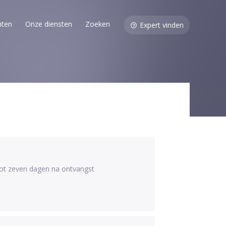
nten
Onze diensten
Zoeken
Expert vinden
 tot zeven dagen na ontvangst