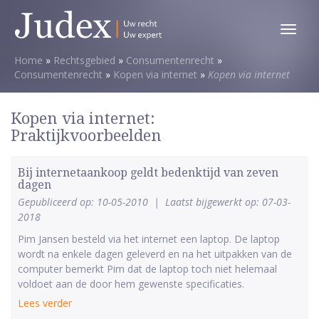
Toggl
menu
Home
»
Rechtsgebied
»
Consumentenrecht
»
Consumentenrecht
»
Kopen via internet
»
Kopen via internet
Kopen via internet:
Praktijkvoorbeelden
Bij internetaankoop geldt bedenktijd van zeven
dagen
Gepubliceerd op: 10-05-2010
|
Laatst bijgewerkt op: 07-03-
2018
Pim Jansen besteld via het internet een laptop. De laptop
wordt na enkele dagen geleverd en na het uitpakken van de
computer bemerkt Pim dat de laptop toch niet helemaal
voldoet aan de door hem gewenste specificaties.
Lees verder