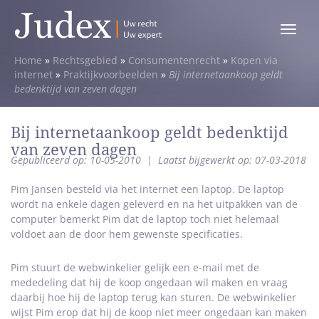
Toggle
menu
Home
»
Rechtsgebied
»
Consumentenrecht
»
Kopen via
internet
»
Praktijkvoorbeelden
»
Bij internetaankoop geldt
bedenktijd van zeven dagen
Bij internetaankoop geldt bedenktijd
van zeven dagen
Gepubliceerd op: 10-05-2010
|
Laatst bijgewerkt op: 07-03-2018
Pim Jansen besteld via het internet een laptop. De laptop
wordt na enkele dagen geleverd en na het uitpakken van de
computer bemerkt Pim dat de laptop toch niet helemaal
voldoet aan de door hem gewenste specificaties.
Pim stuurt de webwinkelier gelijk een e-mail met de
mededeling dat hij de koop ongedaan wil maken en vraag
daarbij hoe hij de laptop terug kan sturen. De webwinkelier
wijst Pim erop dat hij de koop niet meer ongedaan kan maken