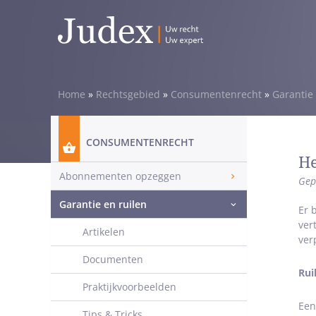
Home
»
Rechtsgebied
»
Consumentenrecht
»
Garantie 
CONSUMENTENRECHT
He
Abonnementen opzeggen
Gep
Garantie en ruilen
Er 
ver
Artikelen
ver
Documenten
Rui
Praktijkvoorbeelden
Een
Tips & Tricks