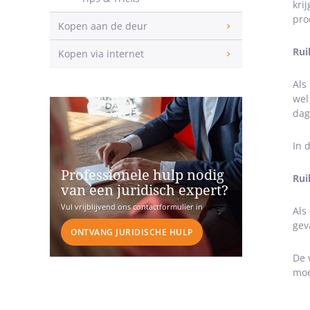
kri
pro
Kopen aan de deur
Rui
Kopen via internet
Als
wel
dag
In 
Professionele hulp nodig
Rui
van een juridisch expert?
Vul vrijblijvend ons contactformulier in
Als
gev
ONTVANG JURIDISCHE HULP
De 
moe