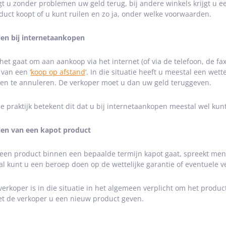
jgt u zonder problemen uw geld terug, bij andere winkels krijgt u 
duct koopt of u kunt ruilen en zo ja, onder welke voorwaarden.
len bij internetaankopen
 het gaat om aan aankoop via het internet (of via de telefoon, de f
 van een ‘
koop op afstand
‘. In die situatie heeft u meestal een we
en te annuleren. De verkoper moet u dan uw geld teruggeven.
de praktijk betekent dit dat u bij internetaankopen meestal wel kun
len van een kapot product
 een product binnen een bepaalde termijn kapot gaat, spreekt men 
al kunt u een beroep doen op de wettelijke garantie of eventuele ve
verkoper is in die situatie in het algemeen verplicht om het product
t de verkoper u een nieuw product geven.