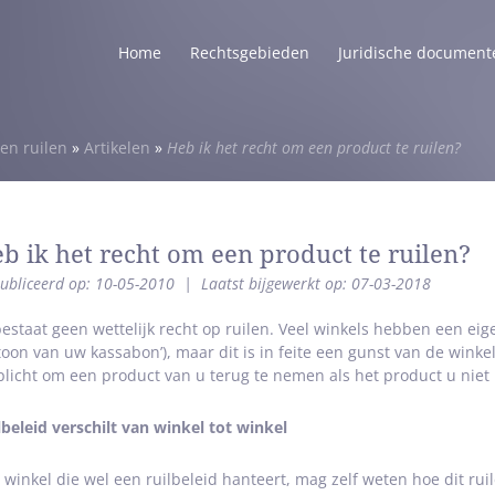
Home
Rechtsgebieden
Juridische document
en ruilen
»
Artikelen
»
Heb ik het recht om een product te ruilen?
b ik het recht om een product te ruilen?
ubliceerd op: 10-05-2010
|
Laatst bijgewerkt op: 07-03-2018
bestaat geen wettelijk recht op ruilen. Veel winkels hebben een eig
toon van uw kassabon’), maar dit is in feite een gunst van de winkel
plicht om een product van u terug te nemen als het product u niet 
lbeleid verschilt van winkel tot winkel
 winkel die wel een ruilbeleid hanteert, mag zelf weten hoe dit ru