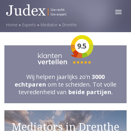
Toggl
menu
Home
»
Experts
»
Mediator
»
Drenthe
9.5
Totale
waardering:
Wij helpen jaarlijks zo’n
3000
5
echtparen
om te scheiden. Tot volle
van
tevredenheid van
beide partijen
.
5
sterren
Mediators in Drenthe