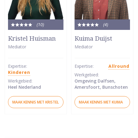
(10
)
(4
)
Totale
Totale
waardering:
waardering:
Kristel Huisman
Kuima Duijst
5
5
Mediator
Mediator
van
van
5
5
sterren
sterren
Expertise:
Expertise:
Allround
Kinderen
Werkgebied:
Werkgebied:
Omgeving Dalfsen,
Heel Nederland
Amersfoort, Bunschoten
MAAK KENNIS MET KRISTEL
MAAK KENNIS MET KUIMA