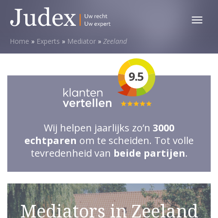
Toggl
menu
Home
»
Experts
»
Mediator
»
Zeeland
9.5
Totale
waardering:
Wij helpen jaarlijks zo’n
3000
5
echtparen
om te scheiden. Tot volle
van
tevredenheid van
beide partijen
.
5
sterren
Mediators in Zeeland