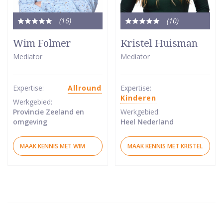
(16
)
(10
)
Totale
Totale
waardering:
waardering:
Wim Folmer
Kristel Huisman
5
5
Mediator
Mediator
van
van
5
5
sterren
sterren
Expertise:
Allround
Expertise:
Kinderen
Werkgebied:
Provincie Zeeland en
Werkgebied:
omgeving
Heel Nederland
MAAK KENNIS MET WIM
MAAK KENNIS MET KRISTEL