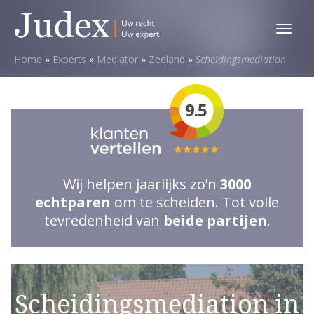
Toggl
menu
Home
»
Experts
»
Mediator
»
Zeeland
»
Scheidingsmediation
9.5
Totale
waardering:
Wij helpen jaarlijks zo’n
3000
5
echtparen
om te scheiden. Tot volle
van
tevredenheid van
beide partijen
.
5
sterren
Scheidingsmediation in