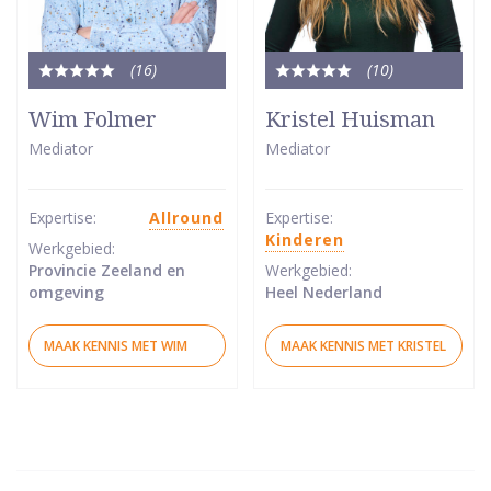
(16
)
(10
)
Totale
Totale
waardering:
waardering:
Wim Folmer
Kristel Huisman
5
5
Mediator
Mediator
van
van
5
5
sterren
sterren
Expertise:
Allround
Expertise:
Kinderen
Werkgebied:
Provincie Zeeland en
Werkgebied:
omgeving
Heel Nederland
MAAK KENNIS MET WIM
MAAK KENNIS MET KRISTEL