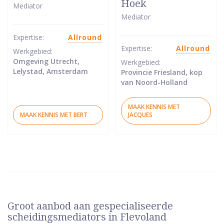
Hoek
Mediator
van
van
Mediator
5
5
sterren
sterren
Expertise:
Allround
Expertise:
Allround
Werkgebied:
Omgeving Utrecht,
Werkgebied:
Lelystad, Amsterdam
Provincie Friesland, kop
van Noord-Holland
MAAK KENNIS MET
MAAK KENNIS MET BERT
JACQUES
Groot aanbod aan gespecialiseerde
scheidingsmediators in Flevoland