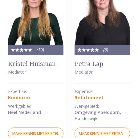
(10
)
(8
)
Totale
Totale
waardering:
waardering:
Kristel Huisman
Petra Lap
5
5
Mediator
Mediator
van
van
5
5
sterren
sterren
Expertise:
Expertise:
Kinderen
Relationeel
Werkgebied:
Werkgebied:
Heel Nederland
Omgeving Apeldoorn,
Harderwijk
MAAK KENNIS MET KRISTEL
MAAK KENNIS MET PETRA