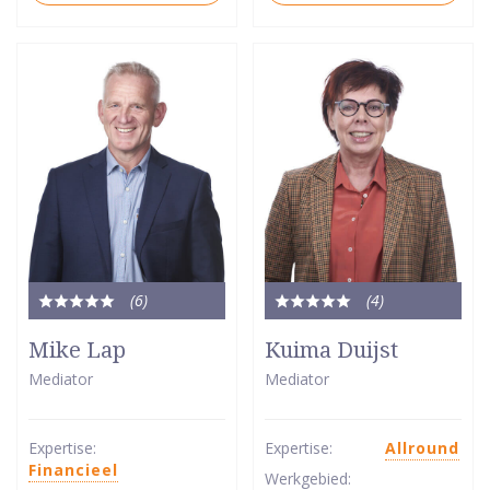
(6
)
(4
)
Totale
Totale
waardering:
waardering:
Mike Lap
Kuima Duijst
5
5
Mediator
Mediator
van
van
5
5
sterren
sterren
Expertise:
Expertise:
Allround
Financieel
Werkgebied: