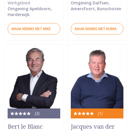
Werkgebied:
Omgeving Dalfsen,
Omgeving Apeldoorn,
Amersfoort, Bunschoten
Harderwijk
MAAK KENNIS MET MIKE
MAAK KENNIS MET KUIMA
(3
)
(1
)
Totale
Totale
waardering:
waardering:
Bert le Blanc
Jacques van der
5
5