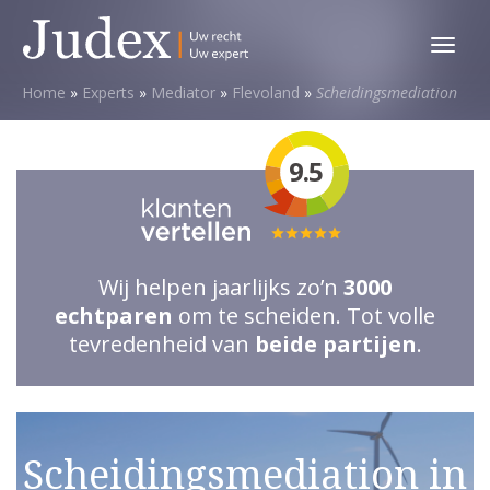
Toggl
menu
Home
»
Experts
»
Mediator
»
Flevoland
»
Scheidingsmediation
9.5
Totale
waardering:
Wij helpen jaarlijks zo’n
3000
5
echtparen
om te scheiden. Tot volle
van
tevredenheid van
beide partijen
.
5
sterren
Scheidingsmediation in