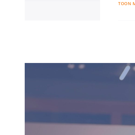
TOON 
Dat
wor
Ik word 
emotion
Jullie w
Bij het 
partijen
stap he
Het doel
geregeld
Waar ik
Omdat er
oplossin
als een 