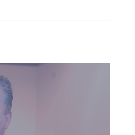
en die de begeleiding verzorgt
e en juridische zaken maar ook voor het
at moet er in de specifieke situatie van
en bepaalde rust. Daarna worden er stap voor
r kunnen met hun leven en dat alles goed
ijzonder. Ik maak me sterk voor passende
n voor de kinderen. Het geeft mij voldoening
op weg help tijdens een moeilijk en vaak