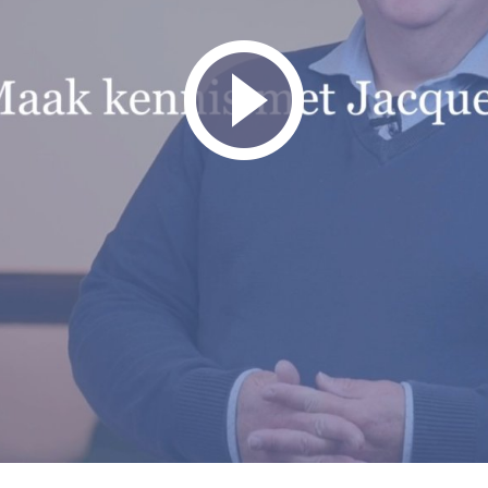
el moment in hun leven vind ik mijn vak mooi om uit te oefenen.
Bek
ort iets persoonlijks
ader van drie kinderen, gescheiden en dat maakt mij dan ook erva
dag ben ik altijd op de voetbalvelden te vinden, als aanmoedigende
gheid als bestuurslid van één van de grootste voetbalvereniginge
vid
te vakantiebestemming, en dan met name Noorwegen.
ied:
d: Gehele provincie
d: Lelystad
olland: Alkmaar, Den Helder, Heerhugowaard, Hoorn.
 van der Hoek:
ldere afspraken die ertoe doen.’