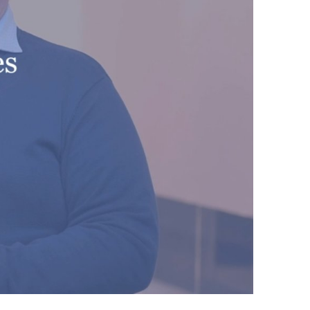
ijk
ringsdeskundige.
 ouder of in een meer officiële
n van Noord-Nederland. Scandinavië is mijn
eo