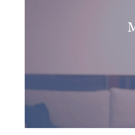
emotione
In het k
Ik ben v
Op zater
hoedani
favorie
Werkgeb
Frieslan
Flevolan
Noord-H
Jacques
‘He