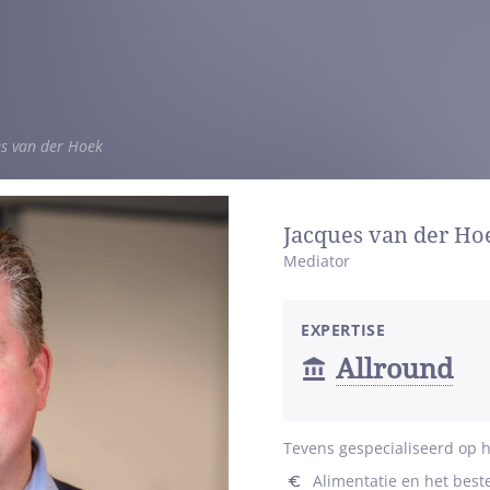
es van der Hoek
Jacques van der Ho
Mediator
EXPERTISE
Allround
Tevens gespecialiseerd op h
Alimentatie en het bes