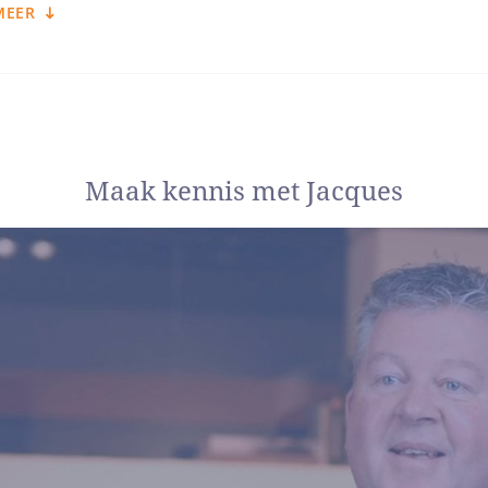
MEER
 scheidende stellen maar één persoon nodig hebb
dt als zeer prettig ervaren.
vaak gezien als ‘rustbrenger’, niet alleen voor de financiële, fiscal
ele aspect.
Maak kennis met Jacques
illen scheiden, wat nu?
eerste kennismakingsgesprek wordt direct de structuur neergezet: w
 geregeld worden? Door dit helder neer te zetten ontstaat er al e
ldere afspraken gemaakt die ertoe doen.
 is altijd ervoor zorgen dat beide partijen zo goed mogelijk verde
 is. Ook voor de eventuele kinderen.
 mij sterk voor maak
 bij iedere scheiding andere dingen spelen is iedere scheiding b
gen waar beide partijen zich in kunnen vinden en die ook goed zij
scheiding tot een goed einde is gebracht. Doordat ik mensen weer 