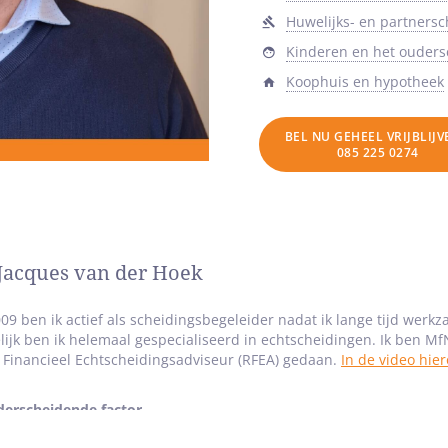
Huwelijks- en partners
Kinderen en het ouder
Koophuis en hypotheek
BEL NU GEHEEL VRIJBLIJ
085 225 0274
Jacques van der Hoek
09 ben ik actief als scheidingsbegeleider nadat ik lange tijd werk
lijk ben ik helemaal gespecialiseerd in echtscheidingen. Ik ben Mf
 Financieel Echtscheidingsadviseur (RFEA) gedaan.
In de video hier
derscheidende factor
n vakgerichte opleidingen, kennis en ervaring kan ik het scheidings