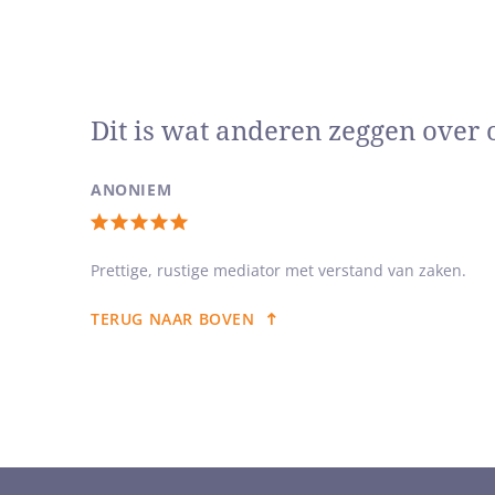
Dit is wat anderen zeggen over 
ANONIEM
Totale
waardering:
Prettige, rustige mediator met verstand van zaken.
5
TERUG NAAR BOVEN
van
5
sterren