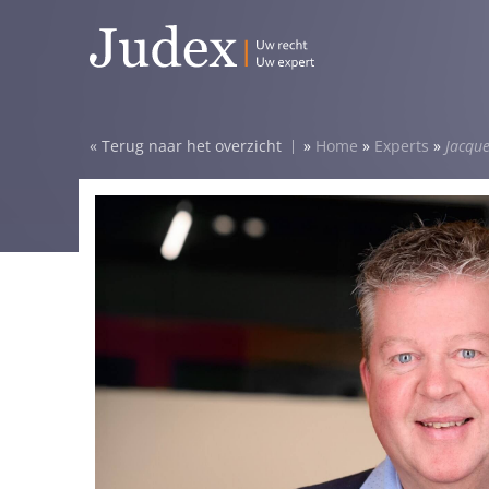
Terug naar het overzicht
»
Home
»
Experts
»
Jacqu