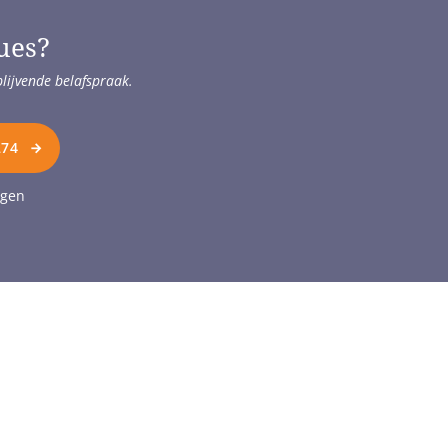
ues?
blijvende belafspraak.
274
agen