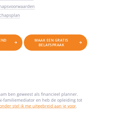
chapsvoorwaarden
schapsplan
VEND
MAAK EEN GRATIS
BELAFSPRAAK
zaam ben geweest als financieel planner.
N-familiemediator en heb de opleiding tot
onder stel ik me uitgebreid aan je voor
.
traject van A tot Z begeleiden.