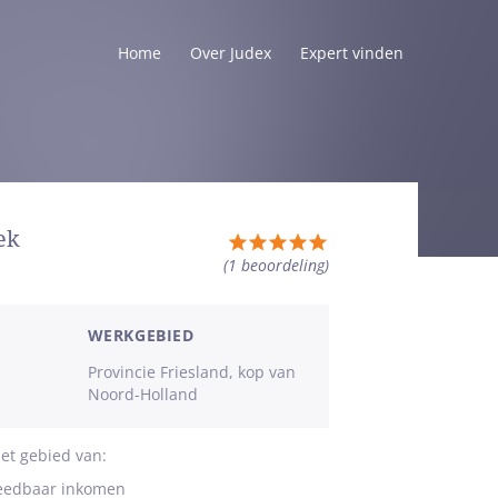
Home
Over Judex
Expert vinden
ek
Totale
(1
beoordeling
)
waardering:
5
van
WERKGEBIED
5
Provincie Friesland, kop van
sterren
Noord-Holland
et gebied van:
teedbaar inkomen