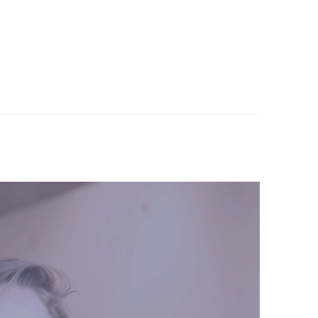
alle praktische zaken. Wanneer de oude
ding op een goede manier worden
ren is het heel belangrijk dat ouders er
aar verbonden Op een gegeven moment moet
ltijd makkelijk. Het is soms hard werken
te verwerken.
deren gaat.
 wil ik echt voor gaan staan.
scheiding, zodat ze goede samenwerkende
er de kinderen en natuurlijk bij alle zaken
het pensioen en de eventuele
maak zelf de nodige berekeningen.