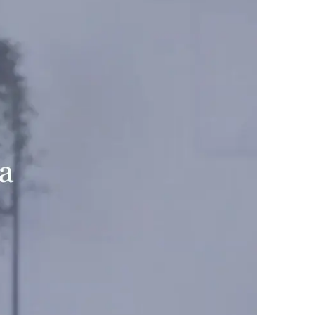
er allemaal geregeld worden? Hoe vertel je het
 maat, afgestemd op jullie tempo. In de
beurd? Waar staan jullie nu? Vanuit daar
ijk
listen, notarissen)
eo
wet- en regelgeving naar begrijpelijke taal.
nel tot oplossingen te komen, maar door eerst