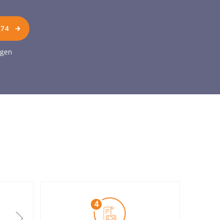
274
agen