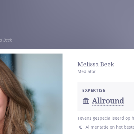
a Beek
Melissa Beek
Mediator
EXPERTISE
Allround
Tevens gespecialiseerd op h
Alimentatie en het bes