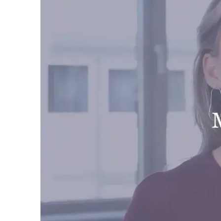
Jullie w
Als jull
de kinde
Ik begin
eerste g
begeleid
Ik werk 
ge
vi
al
af
be
Ik onder
Waar ik
Ik geloo
samen st