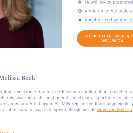
Huwelijks- en partners
Kinderen en het ouder
Koophuis en hypotheek
BEL NU GEHEEL VRIJBLIJ
0852250274
Melissa Beek
iding is veel meer dan het verdelen van spullen of het opstellen 
le reis, waarbij je afscheid neemt van elkaar als partners en, als 
m samen ouder te blijven. Als MfN-registermediator begeleid ik jul
m stil te staan bij wat écht speelt. Bekijk hier de
video van Melissa
praktijk ervaar ik dat het zakelijke deel van de scheiding soepeler v
gende emoties. Door bewust te vertragen, ontstaat er ademruimte. 