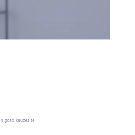
lkaar nu beter dan in de laatste jaren van
ing, maar ook over opnieuw verbinden. Op een
iode. Ik werk zorgvuldig, met oog voor
 verder kunnen, met het hoofd én het hart.
in mijn hoofd. Ik geniet van het
 (3).
 kracht inzet. Mijn cliënten waarderen mijn
 er staat,” hoor ik vaak.
 help ik stellen om structuur en houvast te
en goed keuzes te