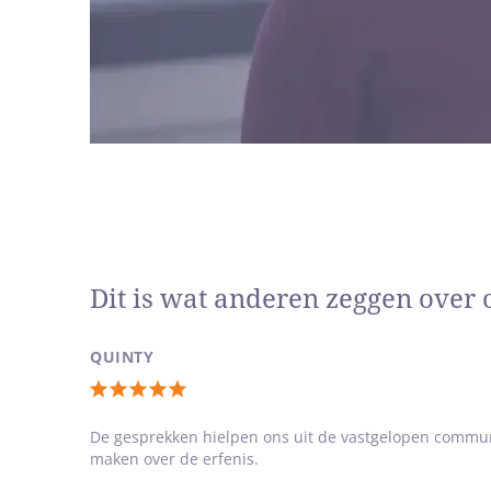
Het raak
onze rel
andere 
Ik ben t
emotie é
In het k
Wandelen
herontde
Ik ben d
Dit is wat anderen zeggen over 
duidelij
Vanuit d
QUINTY
vinden. 
Totale
waardering:
De gesprekken hielpen ons uit de vastgelopen communc
maken over de erfenis.
5