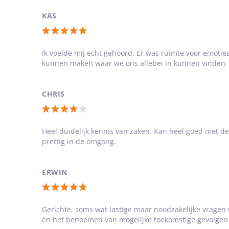
van
5
KAS
sterren
Totale
waardering:
Ik voelde mij echt gehoord. Er was ruimte voor emoti
kunnen maken waar we ons allebei in kunnen vinden.
5
van
5
CHRIS
sterren
Totale
waardering:
Heel duidelijk kennis van zaken. Kan heel goed met d
prettig in de omgang.
4
van
5
ERWIN
sterren
Totale
waardering:
Gerichte, soms wat lastige maar noodzakelijke vragen w
en het benoemen van mogelijke toekomstige gevolgen
5