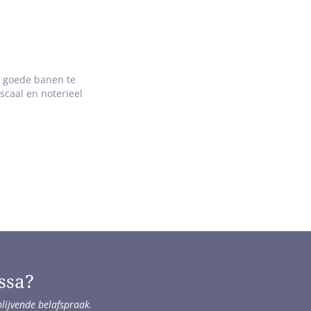
n goede banen te
caal en noterieel
ssa?
blijvende belafspraak.