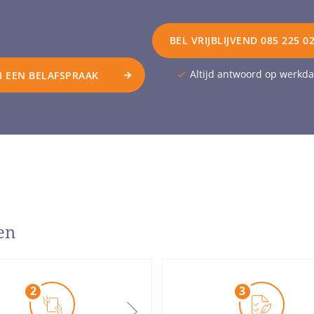
BEL VRIJBLIJVEND 085 225 0
Altijd antwoord op werkd
 EEN BELAFSPRAAK
en