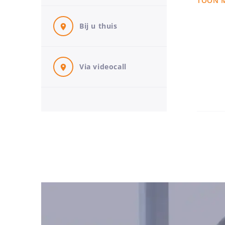
TOON 
vertrekp
Bij u thuis
Mijn on
“Ve
Via videocall
moe
Mijn kra
convena
wordt, m
Ik help 
als part
komen d
Partners
zachthei