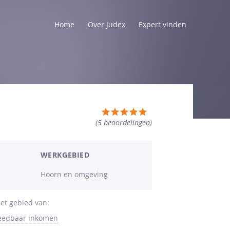
Home
Over Judex
Expert vinden
Totale
(5
beoordelingen
)
waardering:
5
van
WERKGEBIED
5
Hoorn en omgeving
sterren
et gebied van:
teedbaar inkomen