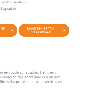
chapsvoorwaarden
schapsplan
VEND
MAAK EEN GRATIS
BELAFSPRAAK
van een ouderschapsplan. Het is een
er kinderen zijn, zoekt naar een nieuwe
lie in dat proces met rust, overzicht en
.
erloopt als er eerst aandacht is voor de
Dat geeft rust, berusting en het juiste