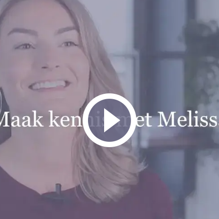
illen scheiden, wat nu?
ie besluiten uit elkaar te gaan, komt er veel op jullie af. Wat moet 
ren? Wat komt er kijken bij de financiën?
 met overzicht en rust. Geen standaardtraject, maar een aanpak op
esprekken is er ruimte voor terugblikken en reflectie. Wat is er ge
 ik jullie naar de volgende stap.
met duidelijke bouwstenen zoals:
Bek
sprekken over ouderschap en communicatie
suele technieken om emoties en wensen inzichtelijk te maken
imentatie- en vermogensberekeningen
stemming met andere professionals (bijv. hypotheekadviseurs, fisca
vid
geleiding van kinderen, als daar behoefte aan is
steun, bewaak de voortgang, hou het overzicht én vertaal complexe 
 mij sterk voor maak
f dat goede afspraken beginnen bij het juiste gesprek. Niet door s
il te staan bij wat er echt speelt.