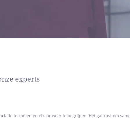
t me telkens opnieuw als mensen na afloop zeggen: “We begrijpen e
atie.” Want dan weet ik dat het proces niet alleen over loslaten g
manier.
rots op het vertrouwen dat mensen mij geven in zo’n kwetsbare per
n inhoud. Zodat jullie niet alleen afspraken maken, maar ook weer
ort iets persoonlijks
, yoga, koken en bakken zijn voor mij manieren om rust te vinden 
kken van de wereld door de ogen van mijn kinderen, Lis (4) en Kees
yslectisch. Iets waar ik vroeger onzeker over was, maar nu juist als
onze experts
ke, toegankelijke manier van communiceren. “Eindelijk begrijp ik wat
ie openheid, betrokkenheid en mijn juridische en financiële kennis
Niet alleen in de afspraken, maar ook in zichzelf.
iatie te komen en elkaar weer te begrijpen. Het gaf rust om sam