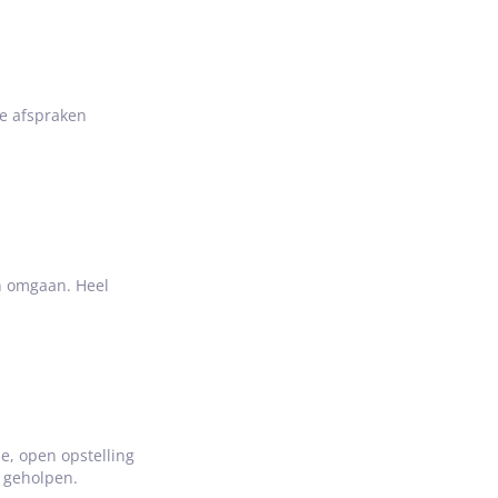
we afspraken
en omgaan. Heel
e, open opstelling
 geholpen.