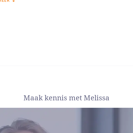
MEER
unt om werkbare afspraken te maken. Niet alleen op papier, maar v
derscheidende factor
rtragen is soms de snelste weg vooruit. In de stil
t worden.”
cht ligt in het combineren van twee lagen: de bovenstroom – de pr
nt, de alimentatie of het ouderschapsplan – en de onderstroom: e
aar wel voelbaar is.
jullie om die onderstroom bespreekbaar te maken. In een veilige s
ners die uit elkaar gaan, en als ouders die samen verder willen. Alle
Maak kennis met Melissa
ie duurzaam zijn.
 geven vaak aan dat ze bij mij ademruimte ervaren. Dat ik zie wat 
d ontstaat, waar eerst spanning zat.