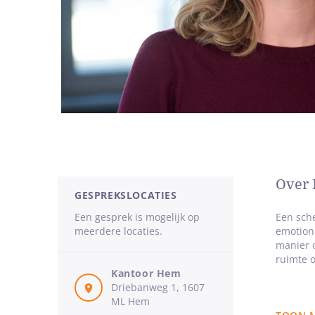
Over 
GESPREKSLOCATIES
Een gesprek is mogelijk op
Een sche
meerdere locaties.
emotione
manier o
ruimte o
Kantoor Hem
Driebanweg 1, 1607
In mijn 
ML Hem
onderlig