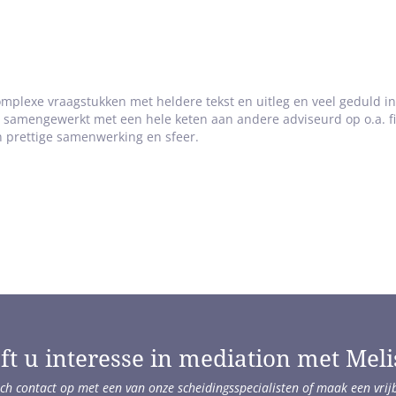
complexe vraagstukken met heldere tekst en uitleg en veel geduld i
samengewerkt met een hele keten aan andere adviseurd op o.a. fis
n prettige samenwerking en sfeer.
ft u interesse in mediation met Meli
ch contact op met een van onze scheidingsspecialisten of maak een vrij