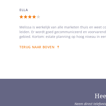
van
5
ELLA
sterren
Totale
waardering:
Melissa is werkelijk van alle marketen thuis en weet 
leiden. Er wordt goed gecommuniceerd en voorvarend 
4
gebied. Kortom: estate planning op hoog niveau in ee
van
5
TERUG NAAR BOVEN
sterren
Hee
Neem direct telefonis