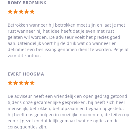
ROMY BROENINK
sterren
Totale
waardering:
Betrokken wanneer hij betrokken moet zijn en laat je met
rust wanneer hij het idee heeft dat je even met rust
5
gelaten wil worden. De adviseur voelt het precies goed
van
aan. Uiteindelijk voert hij de druk wat op wanneer er
5
definitief een beslissing genomen dient te worden. Petje af
voor dit kantoor.
sterren
EVERT HOOGMA
Totale
waardering:
De adviseur heeft een vriendelijk en open gedrag getoond
tijdens onze gezamenlijke gesprekken, hij heeft zich heel
5
menselijk, betrokken, behulpzaam en begaan opgesteld,
van
hij heeft ons geholpen in moeilijke momenten, de feiten op
5
een rij gezet en duidelijk gemaakt wat de opties en de
consequenties zijn.
sterren