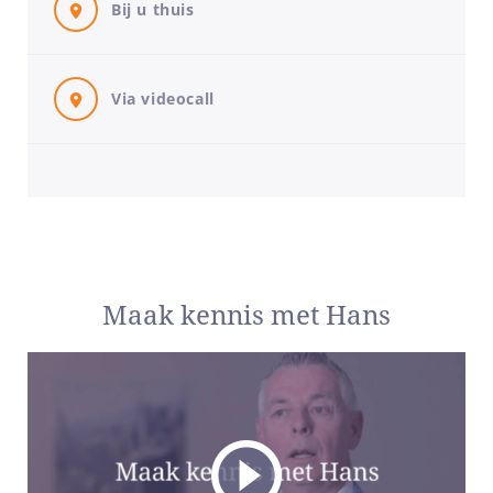
Bij u thuis
programma KIES aanbieden en volg ik met regelmaat
workshops bij Villa Pinedo.
Mijn onderscheidende factor
Via videocall
Ik begeleid mensen na het beëindigen van een relatie. Er
komt nogal wat om de hoek kijken: kinderen, huisvesting,
verdelen van geld en pensioenen, verzekering, hypotheek,
testament, etc. Mijn insteek is om uitgebreid de
mogelijkheden te bespreken en samen te ontdekken wat
een goede en voor beide partijen acceptabele oplossing is.
Jullie gaan scheiden, wat nu?
In persoonlijke gesprekken bespreek ik simpel en duidelijk
Maak kennis met Hans
alle zaken en hindernissen, of jullie nou vanuit een
huwelijk, een geregistreerd partnerschap of een
samenleving komt. Vaak ondersteun ik mijn uitleg met een
tekening. Dat spreekt meer.
De financiële zaken zijn veelal gecompliceerd en deze
Bekijk
probeer ik met een verhaal duidelijk te maken, waarbij de
cijfers ondersteunen. We bespreken ook de