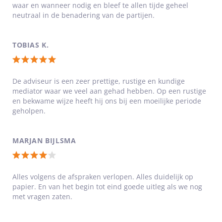
van
waar en wanneer nodig en bleef te allen tijde geheel
5
neutraal in de benadering van de partijen.
sterren
TOBIAS K.
Totale
waardering:
De adviseur is een zeer prettige, rustige en kundige
mediator waar we veel aan gehad hebben. Op een rustige
5
en bekwame wijze heeft hij ons bij een moeilijke periode
van
geholpen.
5
sterren
MARJAN BIJLSMA
Totale
waardering:
Alles volgens de afspraken verlopen. Alles duidelijk op
papier. En van het begin tot eind goede uitleg als we nog
4
met vragen zaten.
van
5