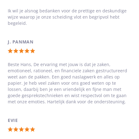
Totale
Noord-Holland: Alkmaar, Amstelveen, Amsterdam,
Beverwijk, Castricum, Haarlem, Haarlemmermeer,
waardering:
Ik wil je alsnog bedanken voor de prettige en deskundige
Heemskerk, Heemstede, Heerhugowaard, Krommenie,
wijze waarop je onze scheiding vlot en begripvol hebt
4
Velsen, Zaandam, Zandvoort
begeleid.
van
Hans van Son:
5
J. PANMAN
sterren
‘Met een betrokken en persoonlijke
Totale
benadering help ik jullie alle
waardering:
hindernissen te nemen die er zijn.’
Beste Hans, De ervaring met jouw is dat je zaken,
emotioneel, rationeel, en financiele zaken gestructureerd
5
weet aan de pakken. Een goed naslagwerk en alles op
van
papier. Je heb veel zaken voor ons goed weten op te
5
lossen, daarbij ben je een vriendelijk en fijne man met
goede gesprekstechnieken en wist respectvol om te gaan
sterren
met onze emoties. Hartelijk dank voor de ondersteuning.
EVIE
Totale