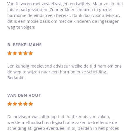
waardering:
Van te voren met zoveel vragen en twijfels. Maar zo fijn het
juiste pad gevonden. Zonder kleerscheuren in goede
5
harmonie de eindstreep bereikt. Dank daarvoor adviseur,
van
dit is een mooie basis om met de kinderen de ingeslagen
5
weg te volgen!
sterren
B. BERKELMANS
Totale
waardering:
Een kundig meelevend adviseur welke de tijd nam om ons
de weg te wijzen naar een harmonieuze scheiding.
5
Bedankt!
van
5
VAN DEN HOUT
sterren
Totale
waardering:
De adviseur was altijd op tijd, had kennis van zaken,
werkte methodisch en logisch alle zaken betreffende de
5
scheiding af, greep eventueel in bij derden in het proces