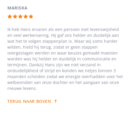
MARISKA
Totale
waardering:
Ik heb Hans ervaren als een persoon met levenswijsheid
en veel werkervaring. Hij gaf ons helder en duidelijk aan
5
wat het te volgen stappenplan is. Waar wij soms harder
van
wilden, hield hij terug, zodat er geen stappen
5
overgeslagen werden en waar keuzes gemaakt moesten
worden was hij helder en duidelijk in communicatie en
sterren
termijnen. Dankzij Hans zijn we niet verzand in
onduidelijkheid of strijd en konden we netjes binnen 3
maanden scheiden zodat we energie overhadden voor het
welbevinden van onze dochter en het aangaan van onze
nieuwe levens.
TERUG NAAR BOVEN