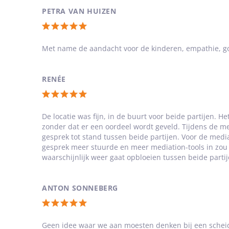
van
PETRA VAN HUIZEN
5
Totale
sterren
waardering:
Met name de aandacht voor de kinderen, empathie, go
5
van
RENÉE
5
Totale
sterren
waardering:
De locatie was fijn, in de buurt voor beide partijen. He
zonder dat er een oordeel wordt geveld. Tijdens de m
5
gesprek tot stand tussen beide partijen. Voor de mediat
van
gesprek meer stuurde en meer mediation-tools in zou br
5
waarschijnlijk weer gaat opbloeien tussen beide partij
sterren
ANTON SONNEBERG
Totale
waardering:
Geen idee waar we aan moesten denken bij een scheid