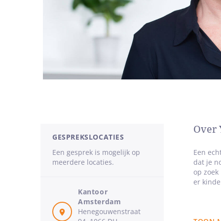
Over 
GESPREKSLOCATIES
Een gesprek is mogelijk op
Een echt
meerdere locaties.
dat je n
op zoek 
er kinde
Kantoor
Amsterdam
Met med
Henegouwenstraat
eclectis