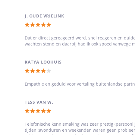
5
van
J. OUDE VRIELINK
5
Totale
sterren
waardering:
Dat er direct gereageerd werd, snel reageren en duidel
wachten stond en daarbij had ik ook spoed vanwege mi
5
van
5
KATYA LOOHUIS
sterren
Totale
waardering:
Empathie en geduld voor vertaling buitenlandse partne
4
van
TESS VAN W.
5
Totale
sterren
waardering:
Telefonische kennismaking was zeer prettig (persoonli
tijden (avonduren en weekenden waren geen probleem)
5