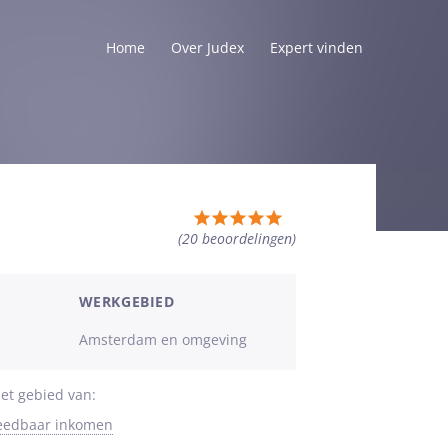
Home
Over Judex
Expert vinden
Totale
(20
beoordelingen
)
waardering:
5
van
WERKGEBIED
5
Amsterdam en omgeving
sterren
et gebied van:
teedbaar inkomen