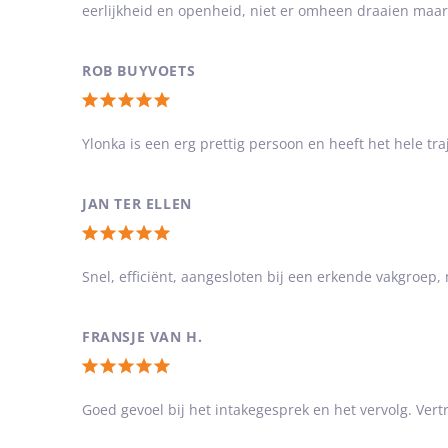
eerlijkheid en openheid, niet er omheen draaien maar
5
van
5
ROB BUYVOETS
sterren
Totale
waardering:
Ylonka is een erg prettig persoon en heeft het hele tr
5
van
JAN TER ELLEN
5
Totale
sterren
waardering:
Snel, efficiënt, aangesloten bij een erkende vakgroep, 
5
van
FRANSJE VAN H.
5
Totale
sterren
waardering:
Goed gevoel bij het intakegesprek en het vervolg. Ve
5