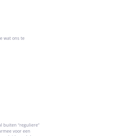
ee wat ons te
l buiten “reguliere”
aarmee voor een