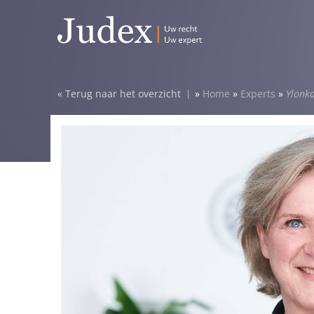
Terug naar het overzicht
»
Home
»
Experts
»
Ylonk