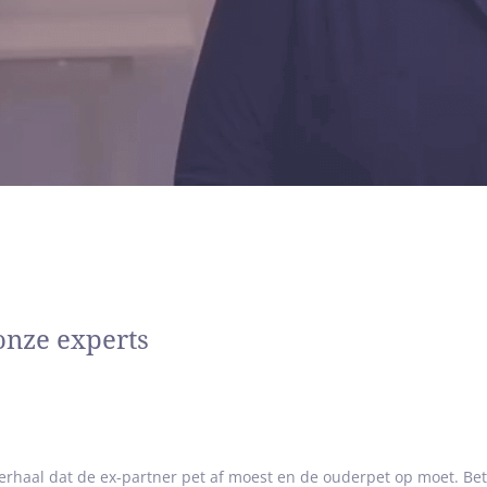
 mij sterk voor maak
leden kunnen we niet herschrijven en de toekomst kunnen we niet 
e waar we echt wat mee kunnen, is het hier en nu. En daar sta ik v
ort iets persoonlijks
et mediation mezelf een fulltime hobby gegeven. Naast mijn werk 
reizen, aquarobics, meditatie en de zon. Ik heb al jaren een latrelat
s is het zo in het leven, dat oude liefde toch niet roest.
bied
olland: Hoorn, Haarlem, Alkmaar, Zaandam, Zaanstad, Haarlemme
de Boer:
onze experts
s we de rode draad te pakken hebben, komt er rui
erhaal dat de ex-partner pet af moest en de ouderpet op moet. Be