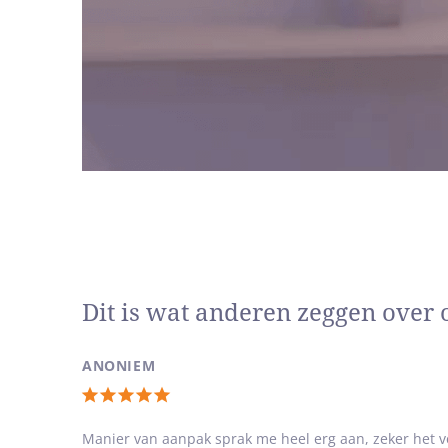
Waar ik
‘Het ver
Het enig
In het k
Ik heb m
kijken, 
Want som
Werkge
Noord-H
Ylonka 
Dit is wat anderen zeggen over 
‘
Al
ANONIEM
Totale
waardering:
Manier van aanpak sprak me heel erg aan, zeker het v