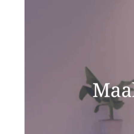
en gezie
je ouder
en oma.
Als jull
nog wel 
samen z
Jullie w
In een e
Verder l
Daarna b
beslissi
worden? 
schulde
Ik stel 
Als de m
voor de 