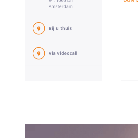
94, 1066 DH
TOON 
heb zowe
Amsterdam
voor Med
onderlin
Bij u thuis
Ik ben e
en recht
Mijn on
Via videocall
‘Waarom 
Sinds 20
gegeven 
tot de e
zet ik g
een puzz
We gaan 