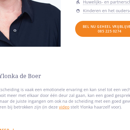
Huwelijks- en partners
Kinderen en het ouder
BEL NU GEHEEL VRIJBLIJ
085 225 0274
Ylonka de Boer
scheiding is vaak een emotionele ervaring en kan snel tot een vech
ooit meer met elkaar door één deur zal gaan, kan een goed gesprek
naar de juiste ingangen om ook na de scheiding met een goed gevoe
ren bij betrokken zijn (in deze
video
stelt Ylonka haarzelf voor).
iation heb ik een logische stap gezet om mijn interim consultanc
che psychotherapie (hypnotherapie, NLP, RET, regressie- en reïncar