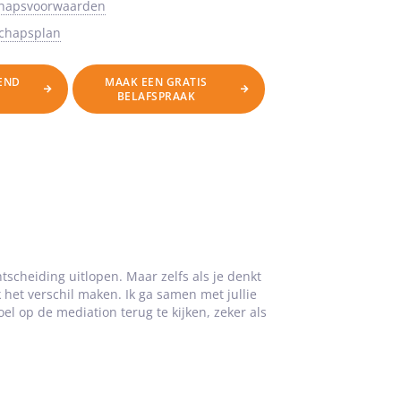
chapsvoorwaarden
schapsplan
VEND
MAAK EEN GRATIS
BELAFSPRAAK
tscheiding uitlopen. Maar zelfs als je denkt
 het verschil maken. Ik ga samen met jullie
l op de mediation terug te kijken, zeker als
y-werkzaamheden en mijn opleiding
natietherapie) samen te laten smelten. Ik