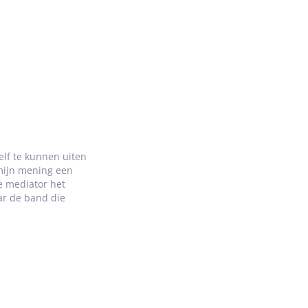
zelf te kunnen uiten
 mijn mening een
de mediator het
aar de band die