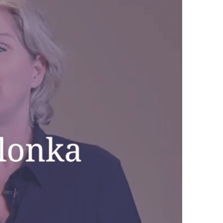
jullie kinderen hebben, gaan we na hoe jullie
ant wellicht worden jullie op een dag ook opa
ossing is, help ik inzicht te geven in wat er
n neem ik jullie aan de hand mee om hier
er speelt en bespreken we jullie wensen.
e maken.
ijk
. Enkele thema’s zijn: Hoe hebben jullie de
 Wat moet er juridisch en fiscaal geregeld
 van bezittingen, pensioen, eventuele
eo
cht voor de kinder- en/of partneralimentatie.
ing bij de advocaat, die vervolgens zorgt