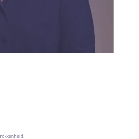
voorspellen’
oor als mediator.
als mediator houd ik van puzzelen, koken, tv
ie met een liefde van vroeger uit de jaren ‘80.
rmeer, Amsterdam, Hilversum, Amstelveen
mte voor nieuwe inzichten.
‘
trokkenheid,