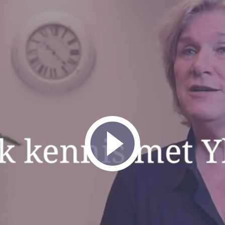
n voelen, waarbij ik overzicht breng en de nodige rust creëer. Als 
rol kunnen invullen zodat zij hun veilige thuisgevoel behouden. W
ie er nog niet helemaal zeker van zijn dat een scheiding de enige opl
tussen jullie is. Blijkt een scheiding de enige juiste oplossing, da
o goed mogelijk uit te komen.
illen scheiden, wat nu?
erste gesprek maken we kennis met elkaar, inventariseren we wat 
eg ik alle stappen uit om het zo overzichtelijk mogelijk voor jullie t
Bek
espreken we stap voor stap wat er voor jullie beiden van belang is
ng om te scheiden ervaren? Hoe zijn de kinderen hierbij betrokken?
Welke afspraken willen jullie maken over de woning, de verdeling
n?
vid
een convenant en/of ouderschapsplan op en bereken jullie draagkra
ediation is afgerond, verzorg ik ook de aanvraag van de echtscheid
indiening bij de rechtbank en de inschrijving bij de gemeente.