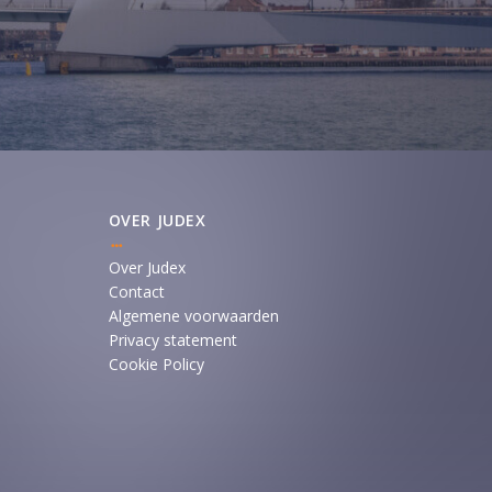
OVER JUDEX
Over Judex
Contact
Algemene voorwaarden
Privacy statement
Cookie Policy