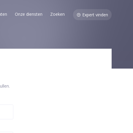
nten
Onze diensten
Zoeken
Expert vinden
llen.