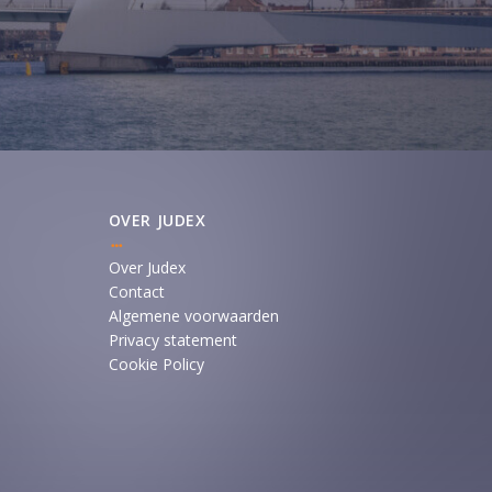
OVER JUDEX
Over Judex
Contact
Algemene voorwaarden
Privacy statement
Cookie Policy