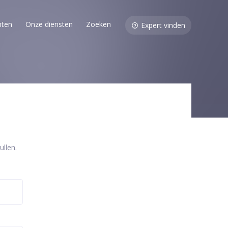
nten
Onze diensten
Zoeken
Expert vinden
llen.