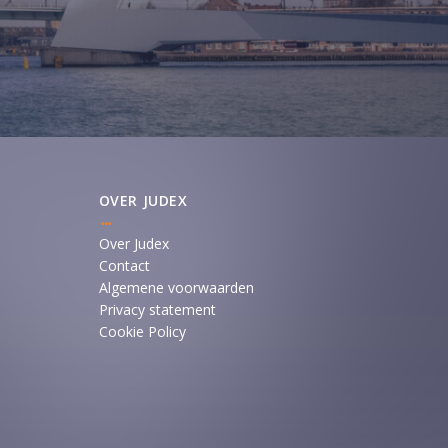
OVER JUDEX
Over Judex
Contact
Algemene voorwaarden
Privacy statement
Cookie Policy