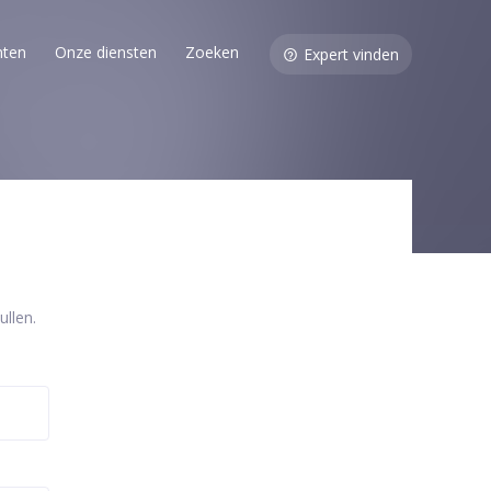
nten
Onze diensten
Zoeken
Expert vinden
llen.