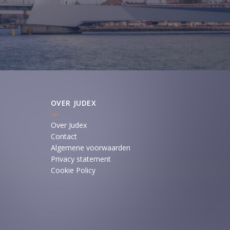
OVER JUDEX
Over Judex
Contact
Algemene voorwaarden
Privacy statement
Cookie Policy