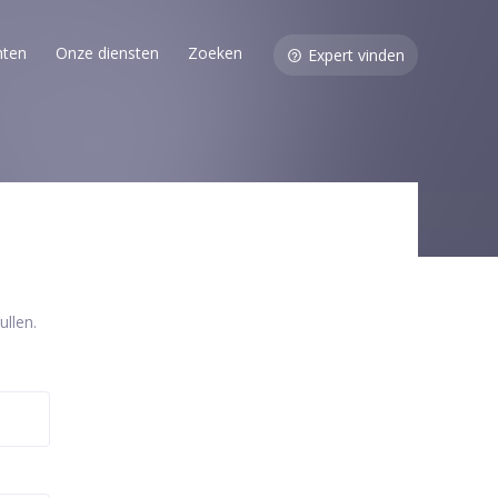
nten
Onze diensten
Zoeken
Expert vinden
llen.