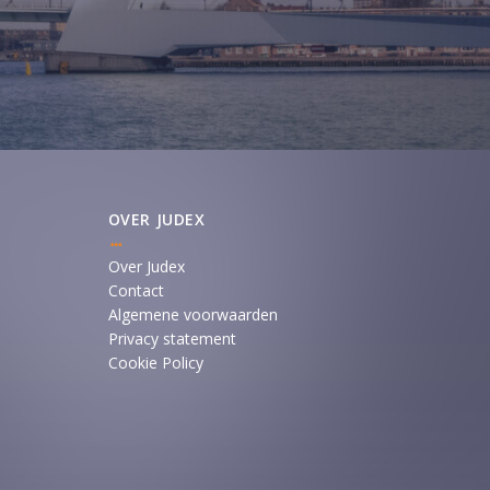
OVER JUDEX
Over Judex
Contact
Algemene voorwaarden
Privacy statement
Cookie Policy