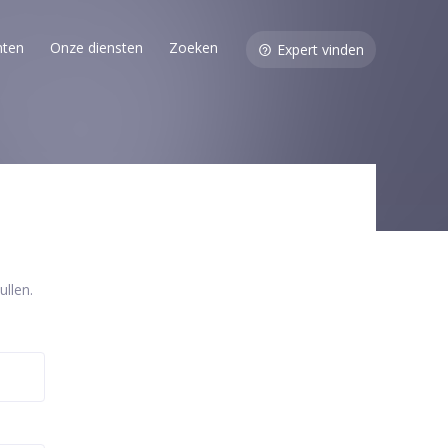
nten
Onze diensten
Zoeken
Expert vinden
llen.