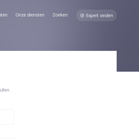
nten
Onze diensten
Zoeken
Expert vinden
llen.