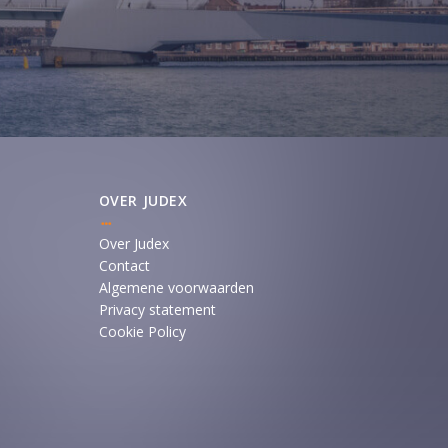
OVER JUDEX
Over Judex
Contact
Algemene voorwaarden
Privacy statement
Cookie Policy