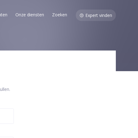
nten
Onze diensten
Zoeken
Expert vinden
llen.