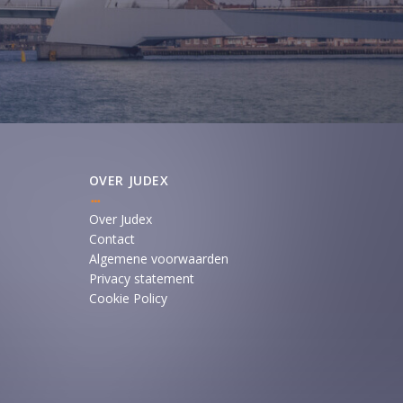
OVER JUDEX
Over Judex
Contact
Algemene voorwaarden
Privacy statement
Cookie Policy