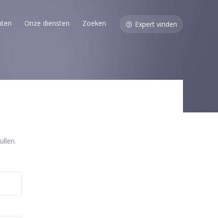
nten
Onze diensten
Zoeken
Expert vinden
llen.