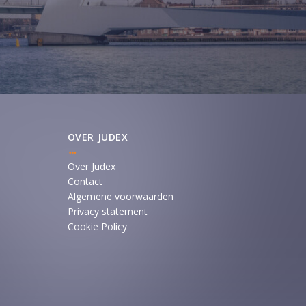
OVER JUDEX
Over Judex
Contact
Algemene voorwaarden
Privacy statement
Cookie Policy