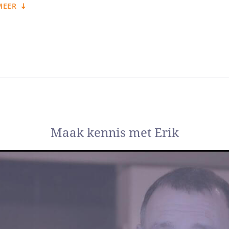
ator heb ik mij gespecialiseerd in het financieel en fiscaal afwikke
MEER
 bij de Mediation Federatie Nederland en ben daarnaast Register F
even in twee registers, namelijk in het particulier register en in h
nis en mijn vermogen om tijdens emotionele gesprekken rustig te b
help mensen rust te vinden voor een nieuwe start 
mijn vorige functie als financieel planner zag ik vaak dat mensen t
ie eigenlijk tijdens hun scheiding opgelost hadden moeten worden.
an bijvoorbeeld een nieuwe woning of andere financiële zaken. Daa
r.
Maak kennis met Erik
illen scheiden, wat nu?
 mensen om inzicht te krijgen in hun nieuwe leven na de scheidin
kinderen, waar er gewoond kan worden en hoe de financiële situatie 
o goed mogelijk af te wikkelen, zodat mensen verder kunnen met h
aar dingen die niet goed zijn afgewikkeld.
 mij sterk voor maak
cht ligt in mijn kennis en mijn vermogen om rustig te blijven tijd