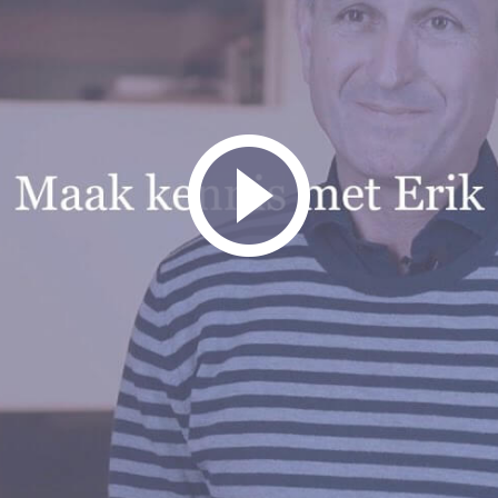
jk om mensen te helpen bij het vinden van oplossingen die voor i
l mogelijk te laten verlopen, zodat er geen onnodige escalaties on
kunnen pakken. Daarom zet ik mij altijd maximaal in om tot een op
ort iets persoonlijks
vrije tijd sport ik graag en ben ik ook graag bezig met klussen in e
Bek
 te zijn met mijn handen en om dingen te creëren. Ik vind het ook 
r. Het helpt mij om tot rust te komen en mijn batterij weer op te l
mediator.
ied:
vid
: Gehele provincie
en: Gehele provincie
ert:
t bieden van waardevol inzicht voor een nieuwe st