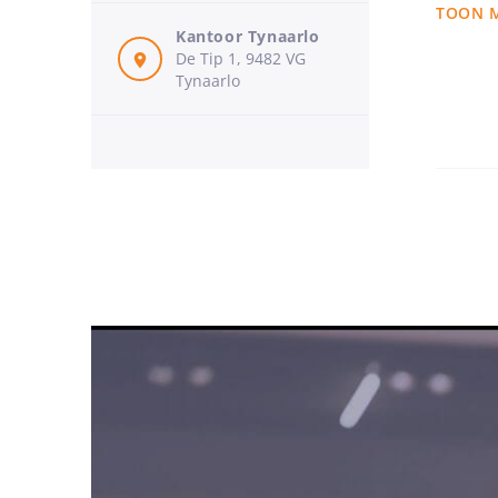
Als medi
TOON 
mediator
Kantoor Tynaarlo
ingeschr
De Tip 1, 9482 VG
mijn ken
Tynaarlo
Ik 
Tijdens 
hadden d
vinden v
mediato
Jullie w
Ik help
voor de 
zaken z
kijken n
Waar ik
Mijn kra