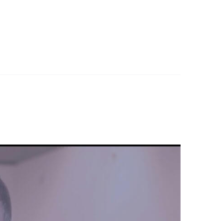
len van scheidingen. Ik ben gecertificeerd
inancieel Echtscheidings Adviseur. Ik sta
et register voor ondernemers. Ik ben trots op
lijven en de juiste oplossingen te vinden.
in het leven.
ijdens of na hun scheiding allerlei problemen
 Dit zorgde voor allerlei problemen bij het
rom besloot ik om mij te specialiseren als
g. Samen bekijken we hoe we kunnen zorgen
eruit ziet. Ik vind het belangrijk om alle
un leven zonder dat ze vaak terug moeten
ens soms emotionele gesprekken. Ik vind het