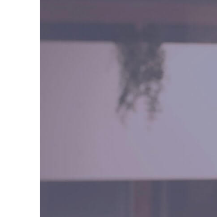
belangri
zo soepe
weer op 
In het k
In mijn 
om bezig
de natuu
kan als 
Werkgeb
Drenthe
Groning
Erik Arw
“He