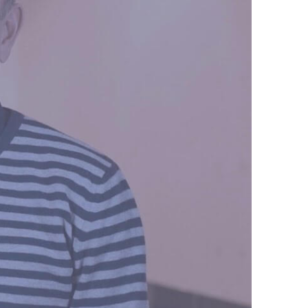
edereen werken. Mijn doel is om scheidingen
tstaan en de betrokken partijen hun leven
lossing te komen die voor iedereen werkt.
n om het huis. Het geeft mij veel voldoening
ijk
heerlijk om buiten te zijn en te genieten van
aden, zodat ik weer vol energie aan de slag
eo
art in jullie leven”