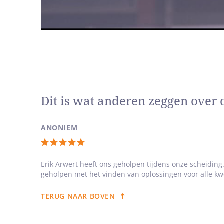
Dit is wat anderen zeggen over 
ANONIEM
Totale
waardering:
Erik Arwert heeft ons geholpen tijdens onze scheiding. 
geholpen met het vinden van oplossingen voor alle kwe
5
van
TERUG NAAR BOVEN
5
sterren