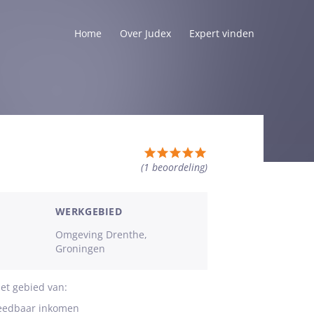
Home
Over Judex
Expert vinden
Totale
(1
beoordeling
)
waardering:
5
van
WERKGEBIED
5
Omgeving Drenthe,
sterren
Groningen
et gebied van:
teedbaar inkomen