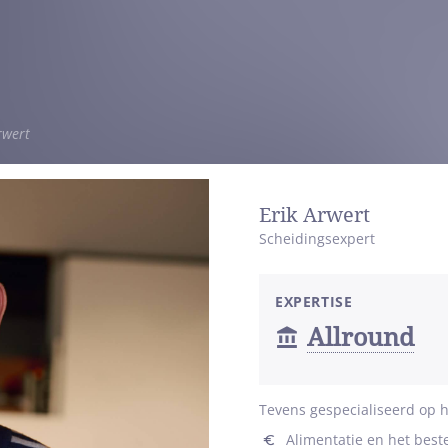
rwert
Erik Arwert
Scheidingsexpert
EXPERTISE
Allround
Tevens gespecialiseerd op h
Alimentatie en het bes