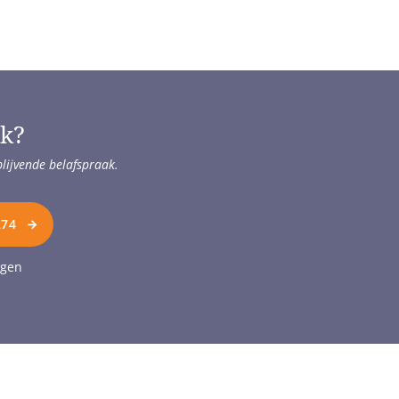
ik?
blijvende belafspraak.
274
agen