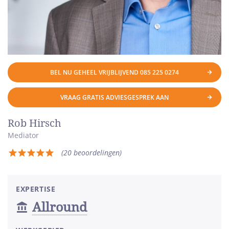
BEL NU GEHEEL VRIJBLIJVEND
085 225 0274
VRAAG GRATIS ADVIESGESPREK AAN
Rob Hirsch
Mediator
(20
beoordelingen
)
Totale
waardering:
5
EXPERTISE
van
Allround
5