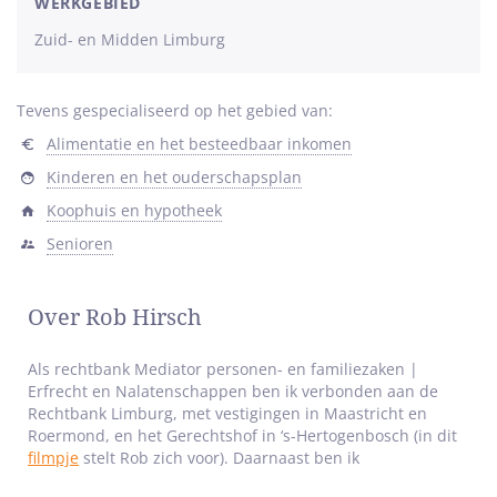
sterren
WERKGEBIED
Zuid- en Midden Limburg
Tevens gespecialiseerd op het gebied van:
Alimentatie en het besteedbaar inkomen
Kinderen en het ouderschapsplan
Koophuis en hypotheek
Senioren
Over Rob Hirsch
Als rechtbank Mediator personen- en familiezaken |
Erfrecht en Nalatenschappen ben ik verbonden aan de
Rechtbank Limburg, met vestigingen in Maastricht en
Roermond, en het Gerechtshof in ‘s-Hertogenbosch (in dit
filmpje
stelt Rob zich voor). Daarnaast ben ik
(familie)mediator, zowel MfN-(Nederland) als ADR-