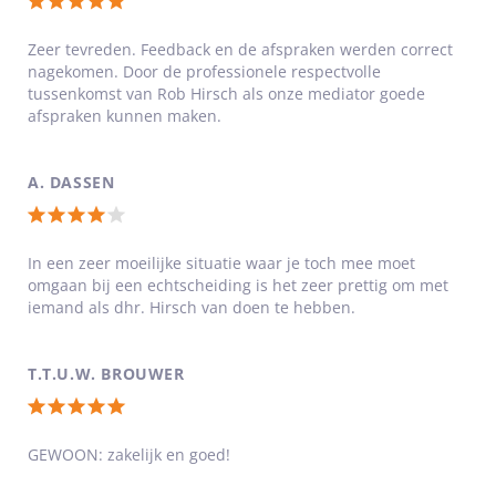
Totale
waardering:
Zeer tevreden. Feedback en de afspraken werden correct
nagekomen. Door de professionele respectvolle
5
tussenkomst van Rob Hirsch als onze mediator goede
van
afspraken kunnen maken.
5
sterren
A. DASSEN
Totale
waardering:
In een zeer moeilijke situatie waar je toch mee moet
omgaan bij een echtscheiding is het zeer prettig om met
4
iemand als dhr. Hirsch van doen te hebben.
van
5
T.T.U.W. BROUWER
sterren
Totale
waardering:
GEWOON: zakelijk en goed!
5