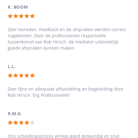
van
K. BOOM
5
Totale
sterren
waardering:
Zéér tevreden. Feedback en de afspraken werden correct
nagekomen. Door de professionele respectvolle
5
tussenkomst van Rob Hirsch, de mediator uiteindelijk
van
goede afspraken kunnen maken.
5
sterren
L.L.
Totale
waardering:
Zeer fijne en adequate afhandeling en begeleiding door
Rob Hirsch. Erg Professioneel!
5
van
5
R.M.G.
sterren
Totale
waardering:
Ons scheidingsproces verliep goed deskundig en snel.