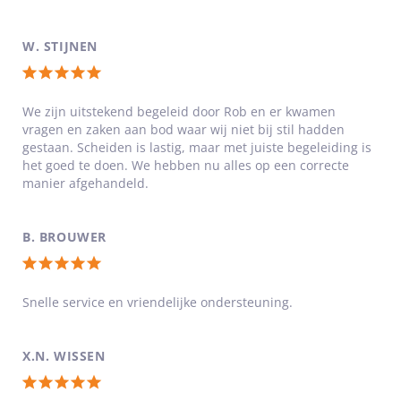
5
sterren
W. STIJNEN
Totale
waardering:
We zijn uitstekend begeleid door Rob en er kwamen
vragen en zaken aan bod waar wij niet bij stil hadden
5
gestaan. Scheiden is lastig, maar met juiste begeleiding is
van
het goed te doen. We hebben nu alles op een correcte
5
manier afgehandeld.
sterren
B. BROUWER
Totale
waardering:
Snelle service en vriendelijke ondersteuning.
5
van
X.N. WISSEN
5
Totale
sterren