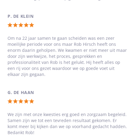
4
van
P. DE KLEIN
5
Totale
sterren
waardering:
Om na 22 jaar samen te gaan scheiden was een zeer
moeilijke periode voor ons maar Rob Hirsch heeft ons
5
enorm daarin geholpen. We kwamen er niet meer uit maar
van
door zijn werkwijze, het proces, gesprekken en
5
professionaliteit van Rob is het gelukt. Hij heeft alles op
een rij voor ons gezet waardoor we op goede voet uit
sterren
elkaar zijn gegaan.
G. DE HAAN
Totale
waardering:
We zijn met onze kwesties erg goed en zorgzaam begeleid.
Samen zijn we tot een tevreden resultaat gekomen. Er
5
komt meer bij kijken dan we op voorhand gedacht hadden.
van
Bedankt Rob!