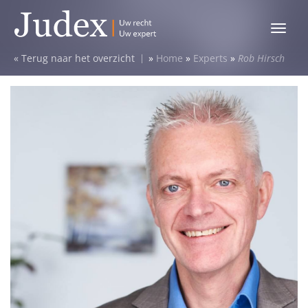
Toggle
menu
Terug naar het overzicht
»
Home
»
Experts
»
Rob Hirsch