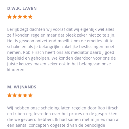
van
5
D.W.R. LAVEN
Werkgebied
sterren
Totale
Limburg: Zuid en Midden
waardering:
Eerlijk zegt dachten wij vooraf dat wij eigenlijk wel alles
Rob Hirsch:
zelf konden regelen maar dat bleek zeker niet zo te zijn.
5
Het is gewoon ontzettend moeilijk om de emoties uit te
van
‘Mijn cliënten zijn meestal toe aan
schakelen als je belangrijke zakelijke beslissingen moet
5
nemen. Rob Hirsch heeft ons als mediator daarbij goed
rust en willen na de scheiding bovenal
begeleid en geholpen. We konden daardoor voor ons de
sterren
een nieuw leven opbouwen.’
juiste keuzes maken zeker ook in het belang van onze
kinderen!
M. WIJNANDS
Totale
waardering:
Wij hebben onze scheiding laten regelen door Rob Hirsch
en ik ben erg tevreden over het proces en de gesprekken
5
die we gevoerd hebben. Ik had samen met mijn ex-man al
van
een aantal concepten opgesteld van de benodigde