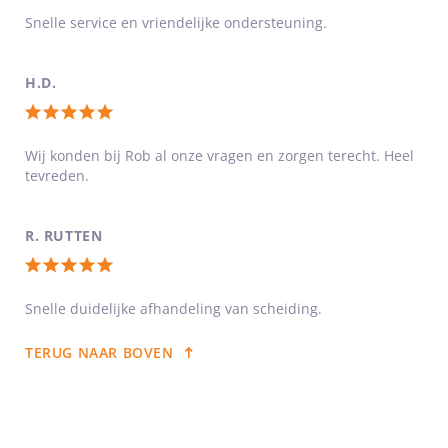
waardering:
Snelle service en vriendelijke ondersteuning.
5
van
H.D.
5
Totale
sterren
waardering:
Wij konden bij Rob al onze vragen en zorgen terecht. Heel
tevreden.
5
van
5
R. RUTTEN
sterren
Totale
waardering:
Snelle duidelijke afhandeling van scheiding.
5
TERUG NAAR BOVEN
van
5
sterren