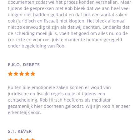
5
documenten zodat we het proces konden versnellen. Maar
tijdens de gesprekken met Rob bleek dat we aan heel veel
sterren
dingen niet hadden gedacht en dat ook een aantal zaken
ook (juridisch en fiscaal) niet klopten. Het bleek allemaal
niet zo eenvoudig te zijn als dat wij dachten. Ondanks dat
de scheiding moeilijk is, voelt het goed om alles nu op de
correcte en voor ons juiste manier te hebben geregeld
onder begeleiding van Rob.
E.K.O. DEBETS
Totale
waardering:
Buiten alle emotionele zaken komen er woud van
juridische en fiscale regels op je af tijdens een
5
echtscheiding. Rob Hirsch heeft ons als mediator
van
gezamenlijk hier doorheen geloodst. Wij zijn Rob hier zeer
5
erkentelijk voor.
sterren
S.T. KEVER