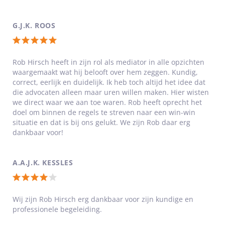
van
worden uitgenodigd om te komen praten bij mij als
5
mediator. Het kind speelt hierbij de centrale rol. Uit
G.J.K. ROOS
sterren
ervaring blijkt dat deze aandacht voor het kind leidt tot
een soepeler verloop van de (echt)scheiding.
Totale
waardering:
Rob Hirsch heeft in zijn rol als mediator in alle opzichten
Het heeft ook een gunstig effect op de communicatie
waargemaakt wat hij belooft over hem zeggen. Kundig,
5
tussen jullie als ex-partners, wat weer ten goede komt aan
correct, eerlijk en duidelijk. Ik heb toch altijd het idee dat
de ontwikkeling van de kinderen.
van
die advocaten alleen maar uren willen maken. Hier wisten
5
we direct waar we aan toe waren. Rob heeft oprecht het
In het kort iets persoonlijks
doel om binnen de regels te streven naar een win-win
sterren
Aan Maastricht University (UM) heb ik de leergang
situatie en dat is bij ons gelukt. We zijn Rob daar erg
Mediation en Conflict Management gevolgd. Daarnaast
dankbaar voor!
ben ik opgeleid tot financieel planner en juridisch
specialist met als specialisatie (echt)scheidingen en
nalatenschappen aan de Fontys Hogeschool.
A.A.J.K. KESSLES
Totale
Ik ben geboren en getogen in Kerkrade maar woon met
heel veel plezier al meer dan twintig jaar in Maastricht.
waardering:
Wij zijn Rob Hirsch erg dankbaar voor zijn kundige en
Supertrots ben ik op mijn vrouw en mijn vier dochters.
professionele begeleiding.
4
Naast mijn vak als mediator heb ik een passie voor duiken,
motorrijden en maak ik graag muziek op mijn basgitaar.