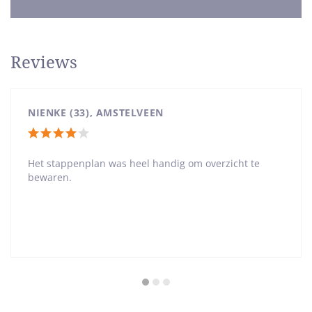
Reviews
NIENKE (33), AMSTELVEEN
Totale
waardering:
Het stappenplan was heel handig om overzicht te
bewaren.
4
van
5
sterren