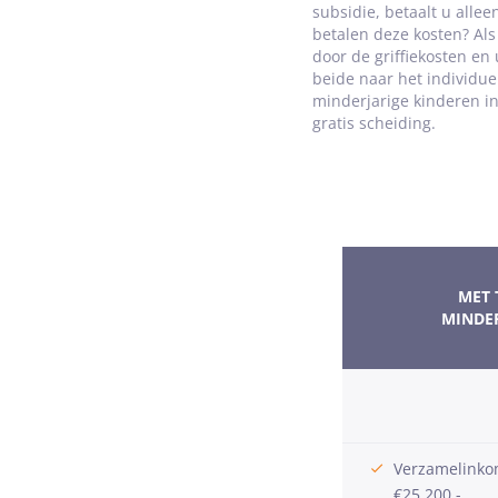
subsidie, betaalt u alle
betalen deze kosten? Als
door de griffiekosten en
beide naar het individue
minderjarige kinderen in
gratis scheiding.
MET
MINDE
Verzamelinko
€25.200,-