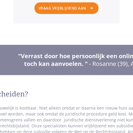
VRAAG VRIJBLIJVEND AAN
"Verrast door hoe persoonlijk een onlin
toch kan aanvoelen. "
- Rosanne (39),
ng:
scheiden?
uwelijk is kostbaar. Niet alleen omdat er daarna een nieuw huis 
moet worden, maar ook omdat de juridische procedure geld kost. 
mensgrens vallen en daardoor juridische dienstverlening niet k
rechtsbijstand. Onze specialisten kunnen vrijblijvend een subsid
t hebben op deze subsidie volgens de Wet op de Rechtsbijstand. Als j