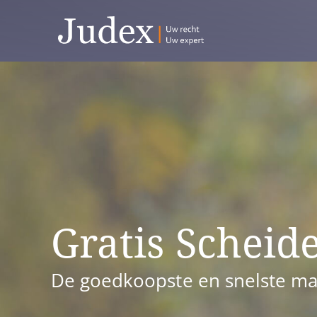
5
van
5
sterren
Gratis Scheid
De goedkoopste en snelste ma