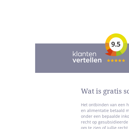
9.5
Totale
waarderi
5
van
Wat is gratis 
5
sterren
Het ontbinden van een h
en alimentatie betaald 
onder een bepaalde inko
recht op gesubsidieerde 
om te zien of jullie rech