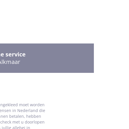
e service
 Alkmaar
aangekleed moet worden
Mensen in Nederland die
unnen betalen, hebben
iecheck met u doorlopen
ullie allebei in