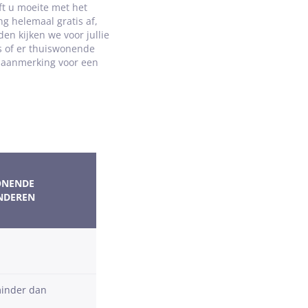
ft u moeite met het
g helemaal gratis af,
en kijken we voor jullie
s of er thuiswonende
n aanmerking voor een
ONENDE
NDEREN
inder dan