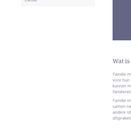
Wat is
Familie m
voor hun 
kunnen ma
familierel
Familie me
samen naa
andere si
afspraken