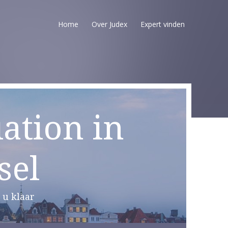
Home
Over Judex
Expert vinden
ation in
sel
 u klaar