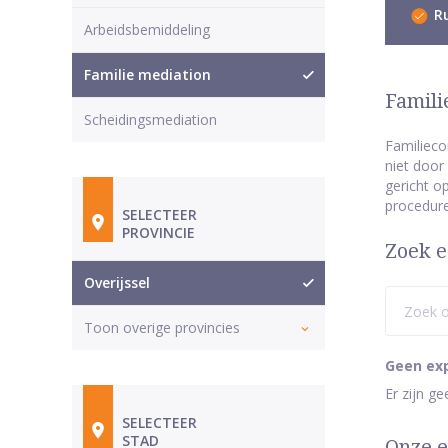
Ru
Arbeidsbemiddeling
Familie mediation
Famili
Scheidingsmediation
Familieco
niet door
gericht o
procedure
SELECTEER
PROVINCIE
Zoek e
Overijssel
Toon overige provincies
Geen ex
Er zijn g
SELECTEER
STAD
Onze e