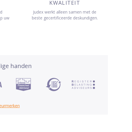
KWALITEIT
jd
Judex werkt alleen samen met de
op uw
beste gecertificeerde deskundigen.
dige handen
keurmerken