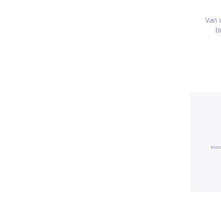
Van o
b