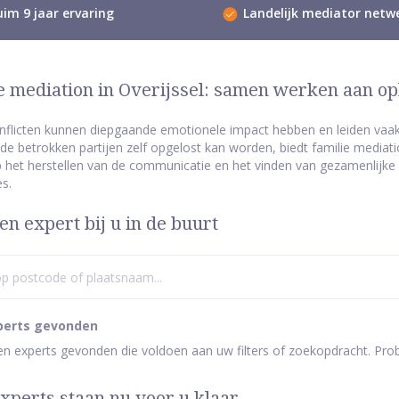
im 9 jaar ervaring
Landelijk mediator netw
e mediation in Overijssel: samen werken aan op
nflicten kunnen diepgaande emotionele impact hebben en leiden vaak 
 de betrokken partijen zelf opgelost kan worden, biedt familie mediatio
p het herstellen van de communicatie en het vinden van gezamenlijke
s.
en expert bij u in de buurt
perts gevonden
een experts gevonden die voldoen aan uw filters of zoekopdracht. Pro
xperts staan nu voor u klaar