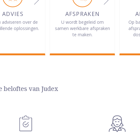
ADVIES
AFSPRAKEN
A
u adviseren over de
U wordt begeleid om
Op ba
illende oplossingen.
samen werkbare afspraken
afspr
te maken.
dos
e beloftes van Judex