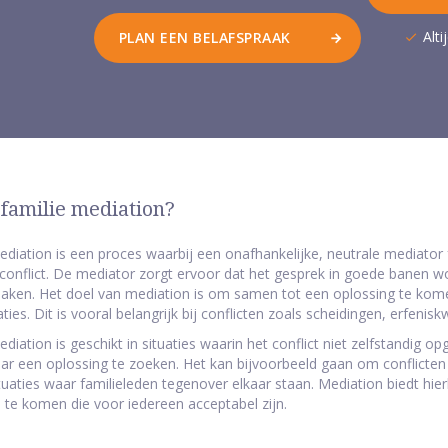
Alt
PLAN EEN BELAFSPRAAK
 familie mediation?
ediation is een proces waarbij een onafhankelijke, neutrale mediator 
conflict. De mediator zorgt ervoor dat het gesprek in goede banen wor
ken. Het doel van mediation is om samen tot een oplossing te komen
aties. Dit is vooral belangrijk bij conflicten zoals scheidingen, erfenis
diation is geschikt in situaties waarin het conflict niet zelfstandig 
r een oplossing te zoeken. Het kan bijvoorbeeld gaan om conflicten t
tuaties waar familieleden tegenover elkaar staan. Mediation biedt hie
 te komen die voor iedereen acceptabel zijn.