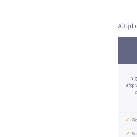
Altijd
In 
afspr
o
Ge
Sn