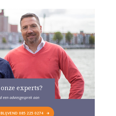
 onze experts?
end een adviesgesprek aan
JBLIJVEND 085 225 0274