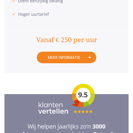
Dient eenzijdig belang
Hoger uurtarief
Vanaf € 250 per uur
MEER INFORMATIE
9.5
Totale
waardering:
Wij helpen jaarlijks zo’n
3000
5