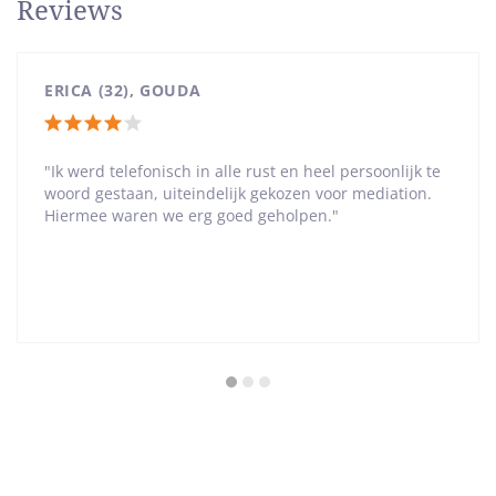
Reviews
ERICA (32), GOUDA
Totale
waardering:
"Ik werd telefonisch in alle rust en heel persoonlijk te
woord gestaan, uiteindelijk gekozen voor mediation.
4
Hiermee waren we erg goed geholpen."
van
5
sterren