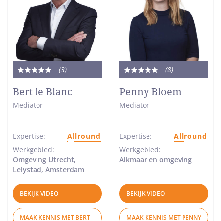
(3
)
(8
)
Totale
Totale
waardering:
waardering:
Bert le Blanc
Penny Bloem
5
5
Mediator
Mediator
van
van
5
5
sterren
sterren
Expertise:
Allround
Expertise:
Allround
Werkgebied:
Werkgebied:
Omgeving Utrecht,
Alkmaar en omgeving
Lelystad, Amsterdam
BEKIJK VIDEO
BEKIJK VIDEO
MAAK KENNIS MET BERT
MAAK KENNIS MET PENNY