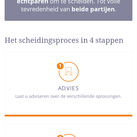
echtparen
om te scheiden. Tot volle
van
tevredenheid van
beide partijen
.
5
sterren
Het scheidingsproces in 4 stappen
ADVIES
Laat u adviseren over de verschillende oplossingen.