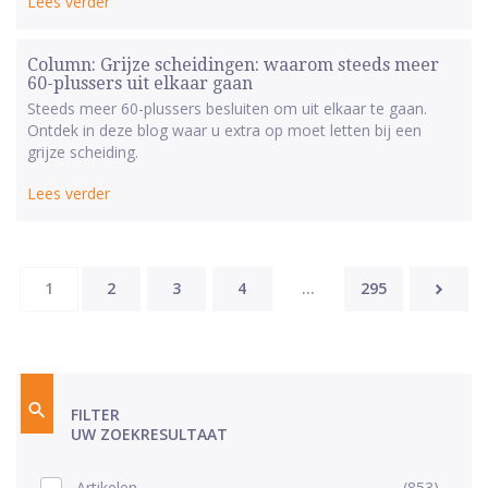
Lees verder
Column: Grijze scheidingen: waarom steeds meer
60-plussers uit elkaar gaan
Steeds meer 60-plussers besluiten om uit elkaar te gaan.
Ontdek in deze blog waar u extra op moet letten bij een
grijze scheiding.
Lees verder
Berichten
1
2
3
4
…
295
paginering
FILTER
UW ZOEKRESULTAAT
Artikelen
(853)