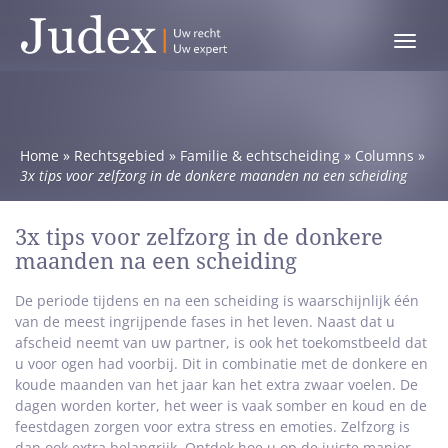
Toggle
menu
Home
»
Rechtsgebied
»
Familie & echtscheiding
»
Columns
»
3x tips voor zelfzorg in de donkere maanden na een scheiding
3x tips voor zelfzorg in de donkere
maanden na een scheiding
De periode tijdens en na een scheiding is waarschijnlijk één
van de meest ingrijpende fases in het leven. Naast dat u
afscheid neemt van uw partner, is ook het toekomstbeeld dat
u voor ogen had voorbij. Dit in combinatie met de donkere en
koude maanden van het jaar kan het extra zwaar voelen. De
dagen worden korter, het weer is vaak somber en koud en de
feestdagen zorgen voor extra stress en emoties. Zelfzorg is
dan ook extra belangrijk. Ontdek hoe u op de juiste manier