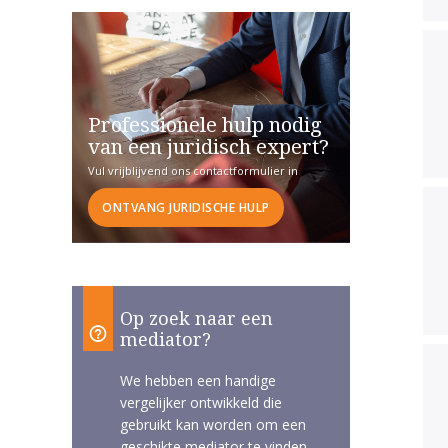
Professionele hulp nodig
van een juridisch expert?
Vul vrijblijvend ons contactformulier in
ONTVANG JURIDISCHE HULP
Op zoek naar een
mediator?
We hebben een handige
vergelijker ontwikkeld die
gebruikt kan worden om een
geschikte mediator te vinden