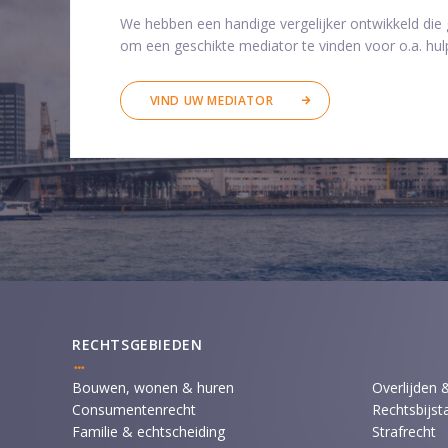
We hebben een handige vergelijker ontwikkeld die
om een geschikte mediator te vinden voor o.a. hulp
VIND UW MEDIATOR
RECHTSGEBIEDEN
Bouwen, wonen & huren
Overlijden 
Consumentenrecht
Rechtsbijst
Familie & echtscheiding
Strafrecht