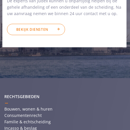
De experts van Judex kunnen u onpartijdig helpen bij de
gehele afhandeling of een onderdeel van de scheiding. Na
uw aanvraag nemen we binnen 24 uur contact met u op.
BEKIJK DIENSTEN
RECHTSGEBIEDEN
Bouwen, wonen & huren
Consumentenrecht
Familie & echtscheiding
Incasso & beslag