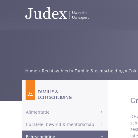
Home
»
Rechtsgebied
»
Familie & echtscheiding
»
Col
FAMILIE &
ECHTSCHEIDING
Gr
Alimentatie
De 
sch
Curatele, bewind & mentorschap
zes
lat
Echtscheiding