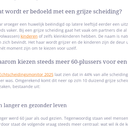
t wordt er bedoeld met een grijze scheiding?
r vroeger een huwelijk beëindigd op latere leeftijd eerder een ui
eds vaker. Bij een grijze scheiding gaat het vaak om partners die 
(volwassen)
kinderen
of zelfs kleinkinderen hebben. De naam is nat
 zich bevindt. Het haar wordt grijzer en de kinderen zijn de deur u
 hét moment zijn om te kiezen voor uzelf.
arom kiezen steeds meer 60-plussers voor een 
Echtscheidingsmonitor 2025
laat zien dat in 44% van alle scheidin
er was. Omgerekend komt dit neer op zo’n 10 duizend grijze scheid
zaken, bestaande uit:
n langer en gezonder leven
eger werd 60 jaar als oud gezien. Tegenwoordig staan veel mensen v
rdoor staat de volgende vraag steeds meer centraal: wat wil ik de k