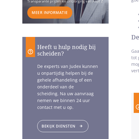
Transparante prijzen en ontzorging van A tot Z
MEER INFORMATIE
De
Heeft u hulp nodig bij
Gaa
scheiden?
tot
mog
De experts van Judex kunnen
ver
u onpartijdig helpen bij de
gehele afhandeling of een
onderdeel van de
scheiding. Na uw aanvraag
nemen we binnen 24 uur
contact met u op.
BEKIJK DIENSTEN