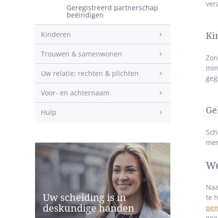
ver
Geregistreerd partnerschap
beëindigen
Kinderen
Ki
Trouwen & samenwonen
Zon
min
Uw relatie: rechten & plichten
geg
Voor- en achternaam
Ge
Hulp
Sch
men
We
Naa
Uw scheiding is in
te 
deskundige handen
pen
goe