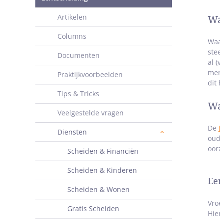
Artikelen
Wa
Columns
Waa
ste
Documenten
al 
men
Praktijkvoorbeelden
dit
Tips & Tricks
Wa
Veelgestelde vragen
De
Diensten
oud
oor
Scheiden & Financiën
Scheiden & Kinderen
Ee
Scheiden & Wonen
Vro
Gratis Scheiden
Hie