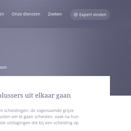
en
Onze diensten
Zoeken
Expert vinden
gaan
lussers uit elkaar gaan
 om scheidingen: de zogenaamde grijze
sluiten om te gaan scheiden, vaak na hun
ste uitdagingen die bij een scheiding op