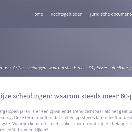
Home
Rechtsgebieden
Juridische document
umns
»
Grijze scheidingen: waarom steeds meer 60-plussers uit elkaar 
ijze scheidingen: waarom steeds meer 60-p
afgelopen jaren is er een opvallende trend zichtbaar als het gaat
eiding. Deze term houdt in dat stellen op steeds latere leeftijd be
tigste. Waarom komt dit steeds vaker voor en wat zijn de belangrijk
ere leeftijd komen kijken?