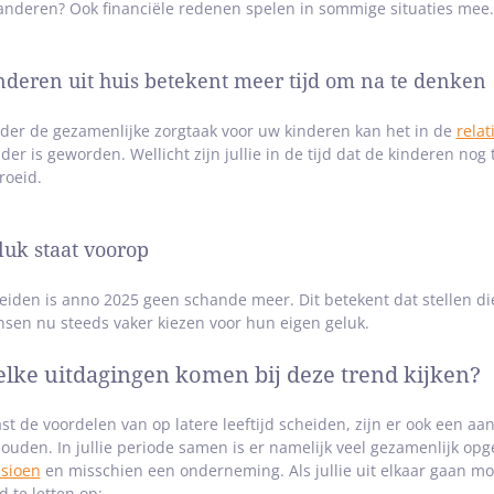
anderen? Ook financiële redenen spelen in sommige situaties mee
nderen uit huis betekent meer tijd om na te denken
der de gezamenlijke zorgtaak voor uw kinderen kan het in de
relat
der is geworden. Wellicht zijn jullie in de tijd dat de kinderen no
roeid.
luk staat voorop
eiden is anno 2025 geen schande meer. Dit betekent dat stellen die
sen nu steeds vaker kiezen voor hun eigen geluk.
lke uitdagingen komen bij deze trend kijken?
st de voordelen van op latere leeftijd scheiden, zijn er ook een a
houden. In jullie periode samen is er namelijk veel gezamenlijk op
sioen
en misschien een onderneming. Als jullie uit elkaar gaan moe
d te letten op: