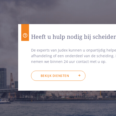
Heeft u hulp nodig bij scheide
De experts van Judex kunnen u onpartijdig helpe
afhandeling of een onderdeel van de scheiding
nemen we binnen 24 uur contact met u op.
BEKIJK DIENSTEN