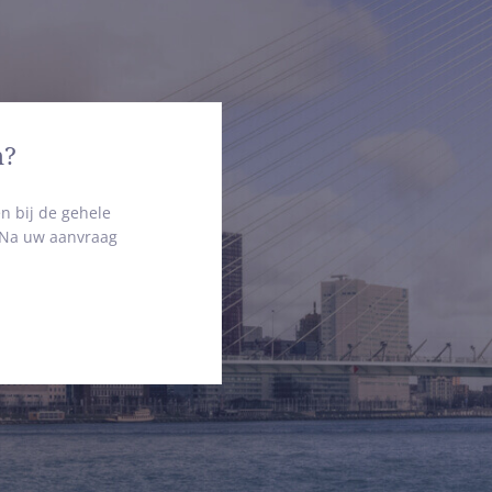
n?
n bij de gehele
. Na uw aanvraag