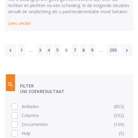
rechten en plichten na een scheiding. In de volgende situaties
vervalt de verplichting als u partneralimentatie moet betalen.
Lees verder
Berichten
1
…
3
4
5
6
7
8
9
…
295
paginering
FILTER
UW ZOEKRESULTAAT
Artikelen
(853)
Columns
(552)
Documenten
(109)
Hulp
(5)