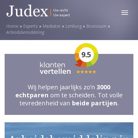
Toggl
menu
Home
»
Experts
»
Mediator
»
Limburg
»
Brunssum
»
Arbeidsbemiddeling
9.5
Totale
waardering:
Wij helpen jaarlijks zo’n
3000
5
echtparen
om te scheiden. Tot volle
van
tevredenheid van
beide partijen
.
5
sterren