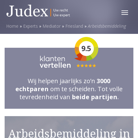
Toggl
menu
Home
»
Experts
»
Mediator
»
Friesland
»
Arbeidsbemiddeling
9.5
Totale
waardering:
Wij helpen jaarlijks zo’n
3000
5
echtparen
om te scheiden. Tot volle
van
tevredenheid van
beide partijen
.
5
sterren
Arbeidsbemiddeling in