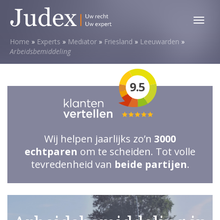
Toggl
menu
Home
»
Experts
»
Mediator
»
Friesland
»
Leeuwarden
»
Arbeidsbemiddeling
9.5
Totale
waardering:
Wij helpen jaarlijks zo’n
3000
5
echtparen
om te scheiden. Tot volle
van
tevredenheid van
beide partijen
.
5
sterren