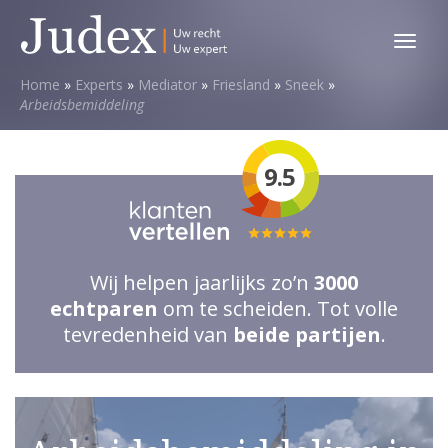
Toggl
menu
Home
»
Experts
»
Mediator
»
Friesland
»
Sneek
»
Arbeidsbemiddeling
9.5
Totale
waardering:
Wij helpen jaarlijks zo’n
3000
5
echtparen
om te scheiden. Tot volle
van
tevredenheid van
beide partijen
.
5
sterren