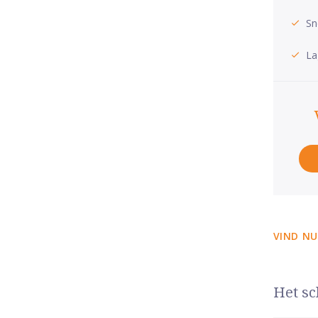
Sn
La
VIND NU
Het sc