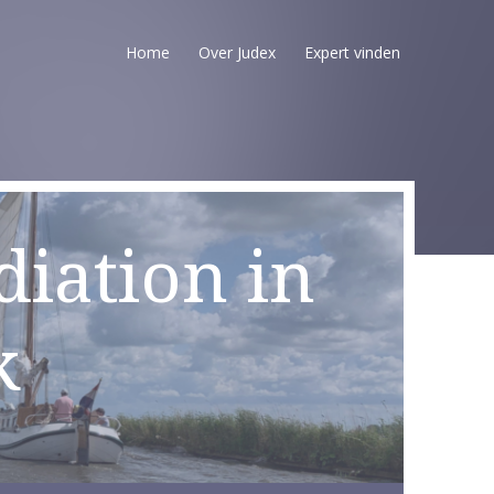
Home
Over Judex
Expert vinden
iation in
k