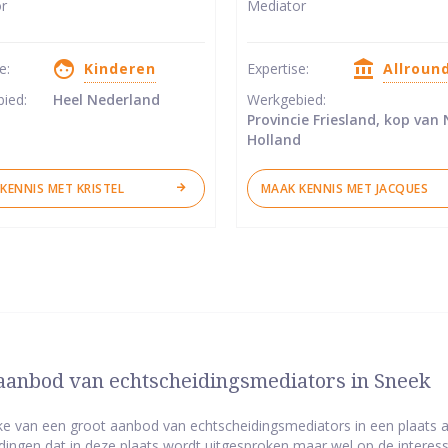
r
Mediator
van
5
se:
Kinderen
Expertise:
Allroun
ren
sterren
bied:
Heel Nederland
Werkgebied:
Provincie Friesland, kop van
Holland
KENNIS MET KRISTEL
MAAK KENNIS MET JACQUES
aanbod van echtscheidingsmediators in Sneek
ake van een groot aanbod van echtscheidingsmediators in een plaats als
dingen dat in deze plaats wordt uitgesproken maar wel op de interess