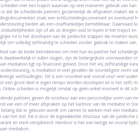
scheiden met een traject waarvan op veel manieren gebruik van kan
 is dat de scheidende partners gezamenlijk de afspraken maken die no
dingsdocumenten zoals een echtscheidingsconvenant en eventueel het
dersteuning bieden als een onafhankelijke bemiddelaar. Daarnaast ku
 onduidelijkheden zijn of als ze dreigen vast te lopen in het traject e
grijke rol in het doorlopen van de juridische stappen die moeten word
lijk om volledig zelfstandig te scheiden zonder gebruik te maken van 
heid van de beide betrokkenen om met hun ex-partner het scheidings
ok daadwerkelijk in zullen slagen, zijn de belangrijkste voorwaarden 
van mediation ligt op financieel gebied. Door het vrij zelfstandige ka
e ondersteuning, is mediation in veel gevallen de voordeligste vorm v
erlinge verhoudingen. Dit is een voordeel wat vooral voor veel ouders
oor een groot deel in eigen tempo worden doorlopen en is het zelfs 
. Online scheiden is mogelijk omdat op géén enkel moment in dit schei
idende partners geven de voorkeur aan een persoonlijke vorm van me
nd van een of meer afspraken op het kantoor van de mediator in Sneek
 belang dat er gekozen wordt om samen te werken met een mediator d
van het stel. Dit is door de ingewikkelde structuur van de juridische s
parant en sterk versplinterd. Hierdoor is het een lastige en vooral t
aan mediation.