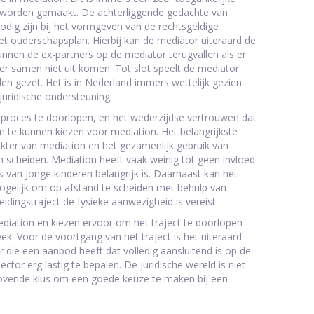
 worden gemaakt. De achterliggende gedachte van
dig zijn bij het vormgeven van de rechtsgeldige
 ouderschapsplan. Hierbij kan de mediator uiteraard de
nnen de ex-partners op de mediator terugvallen als er
n er samen niet uit komen. Tot slot speelt de mediator
en gezet. Het is in Nederland immers wettelijk gezien
juridische ondersteuning.
proces te doorlopen, en het wederzijdse vertrouwen dat
om te kunnen kiezen voor mediation. Het belangrijkste
rakter van mediation en het gezamenlijk gebruik van
an scheiden. Mediation heeft vaak weinig tot geen invloed
 van jonge kinderen belangrijk is. Daarnaast kan het
mogelijk om op afstand te scheiden met behulp van
dingstraject de fysieke aanwezigheid is vereist.
diation en kiezen ervoor om het traject te doorlopen
. Voor de voortgang van het traject is het uiteraard
ie een aanbod heeft dat volledig aansluitend is op de
ector erg lastig te bepalen. De juridische wereld is niet
ijdrovende klus om een goede keuze te maken bij een