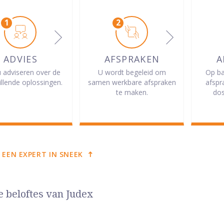
ADVIES
AFSPRAKEN
A
u adviseren over de
U wordt begeleid om
Op ba
illende oplossingen.
samen werkbare afspraken
afspr
te maken.
dos
 EEN EXPERT IN SNEEK
e beloftes van Judex