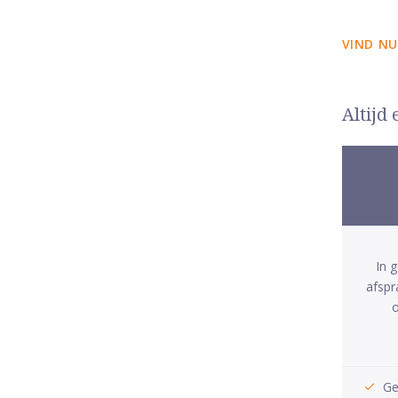
VIND NU
Altijd
In 
afspr
o
Ge