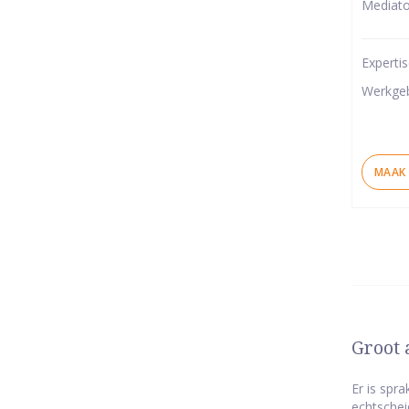
Mediato
van
5
Experti
ster
Werkge
MAAK 
Groot 
Er is spr
echtschei