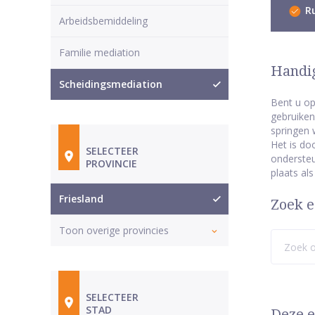
Ru
Arbeidsbemiddeling
Familie mediation
Handig
Scheidingsmediation
Bent u op
gebruiken
springen 
Het is do
SELECTEER
ondersteu
PROVINCIE
plaats al
Friesland
Zoek e
Toon overige provincies
SELECTEER
STAD
Deze e