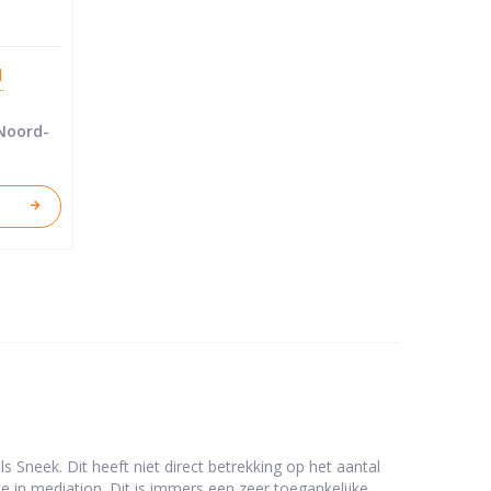
d
 Noord-
 Sneek. Dit heeft niet direct betrekking op het aantal
e in mediation. Dit is immers een zeer toegankelijke