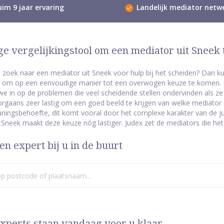
im 9 jaar ervaring
Landelijk mediator netw
e vergelijkingstool om een mediator uit Sneek t
 zoek naar een mediator uit Sneek voor hulp bij het scheiden? Dan kun
 om op een eenvoudige manier tot een overwogen keuze te komen. Met
we in op de problemen die veel scheidende stellen ondervinden als 
orgaans zeer lastig om een goed beeld te krijgen van welke mediator 
ningsbehoefte, dit komt vooral door het complexe karakter van de ju
s Sneek maakt deze keuze nóg lastiger. Judex zet de mediators die het
en expert bij u in de buurt
xperts staan vandaag voor u klaar