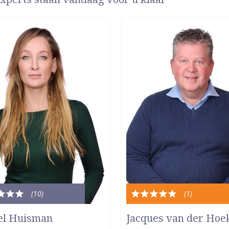
(10
)
(1
)
le
Totale
dering:
waardering:
el Huisman
Jacques van der Hoe
5