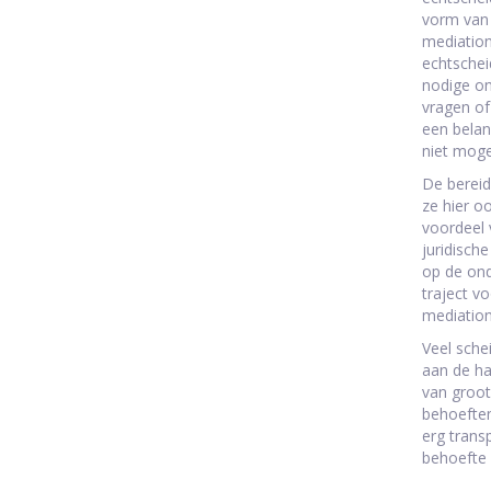
vorm van 
mediation
echtschei
nodige on
vragen of
een belan
niet moge
De bereid
ze hier o
voordeel 
juridisch
op de ond
traject v
mediation
Veel sche
aan de ha
van groot
behoeften 
erg trans
behoefte 