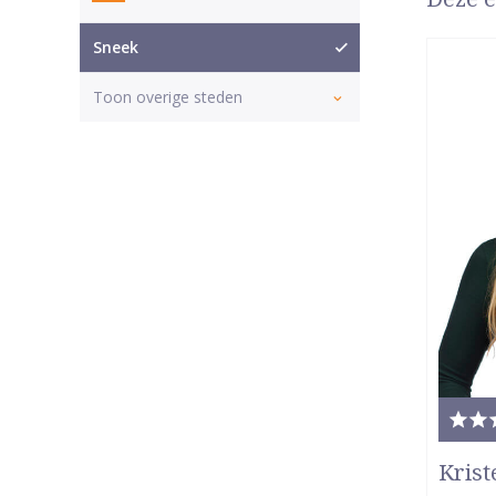
Sneek
Toon overige steden
Tota
waar
Krist
5