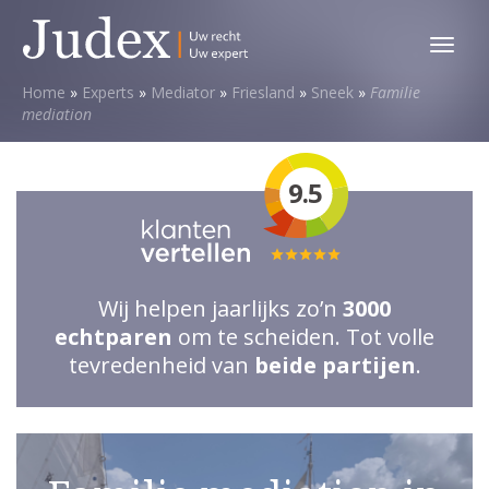
Toggl
menu
Home
»
Experts
»
Mediator
»
Friesland
»
Sneek
»
Familie
mediation
9.5
Totale
waardering:
Wij helpen jaarlijks zo’n
3000
5
echtparen
om te scheiden. Tot volle
van
tevredenheid van
beide partijen
.
5
sterren