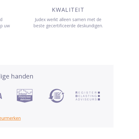
KWALITEIT
jd
Judex werkt alleen samen met de
op uw
beste gecertificeerde deskundigen.
dige handen
keurmerken