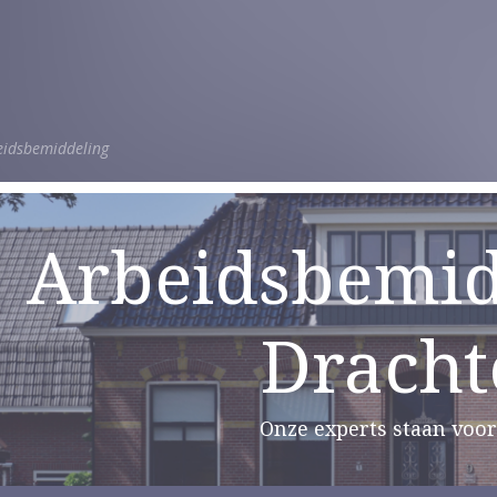
eidsbemiddeling
Arbeidsbemid
Dracht
Onze experts staan voor