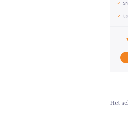
Sn
La
Het sc