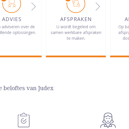
ADVIES
AFSPRAKEN
A
u adviseren over de
U wordt begeleid om
Op ba
illende oplossingen.
samen werkbare afspraken
afspr
te maken.
dos
e beloftes van Judex