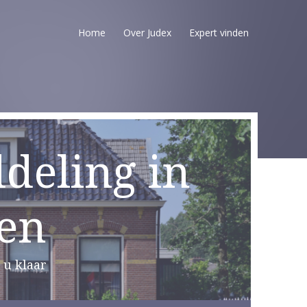
Home
Over Judex
Expert vinden
deling in
en
 u klaar