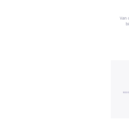
Van o
b