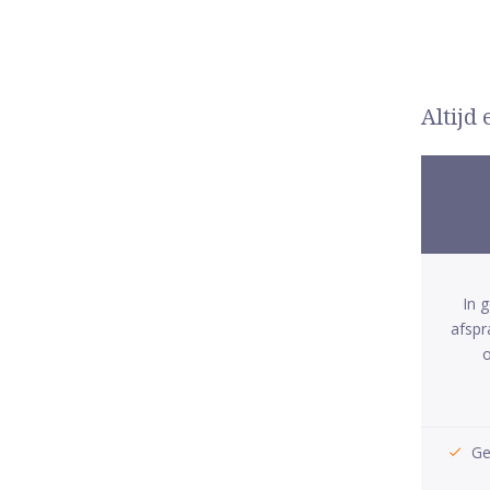
Altijd
In 
afspr
o
Ge