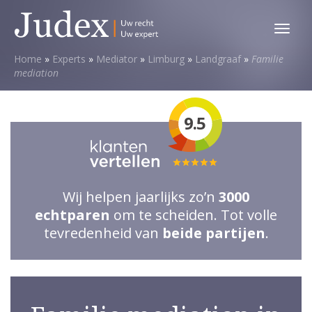
Toggl
menu
Home
»
Experts
»
Mediator
»
Limburg
»
Landgraaf
»
Familie
mediation
9.5
Totale
waardering:
Wij helpen jaarlijks zo’n
3000
5
echtparen
om te scheiden. Tot volle
van
tevredenheid van
beide partijen
.
5
sterren